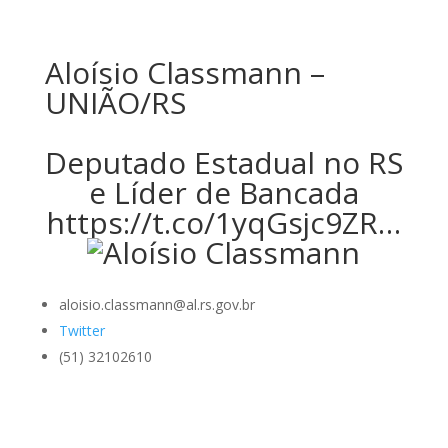
Aloísio Classmann –
UNIÃO/RS
Deputado Estadual no RS
e Líder de Bancada
https://t.co/1yqGsjc9ZR…
aloisio.classmann@al.rs.gov.br
Twitter
(51) 32102610