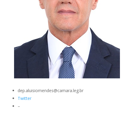
dep.aluisiomendes@camara.leg.br
Twitter
–