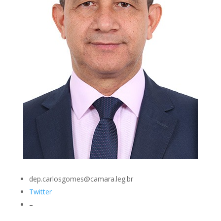
dep.carlosgomes@camara.leg.br
Twitter
–