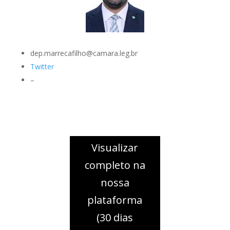
dep.marrecafilho@camara.leg.br
Twitter
–
Visualizar
completo na
nossa
plataforma
(30 dias