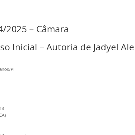
874/2025 – Câmara
so Inicial – Autoria de Jadyel Al
canos/PI
s a
EA)