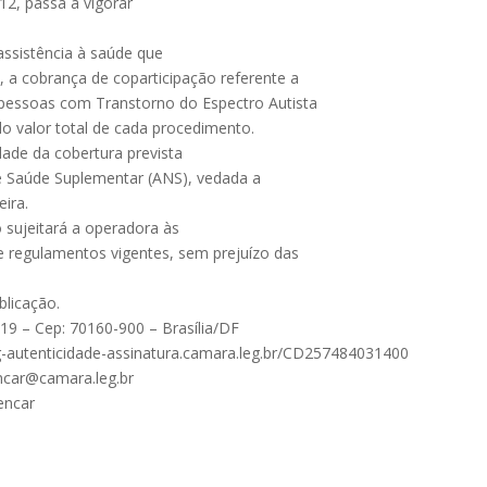
12, passa a vigorar
 assistência à saúde que
, a cobrança de coparticipação referente a
pessoas com Transtorno do Espectro Autista
o valor total de cada procedimento.
dade da cobertura prevista
e Saúde Suplementar (ANS), vedada a
ira.
 sujeitará a operadora às
 e regulamentos vigentes, sem prejuízo das
blicação.
9 – Cep: 70160-900 – Brasília/DF
oleg-autenticidade-assinatura.camara.leg.br/CD257484031400
encar@camara.leg.br
encar