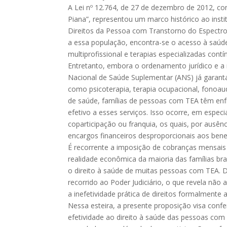
A Lei nº 12.764, de 27 de dezembro de 2012, c
Piana”, representou um marco histórico ao instit
Direitos da Pessoa com Transtorno do Espectro 
a essa população, encontra-se o acesso à saú
multiprofissional e terapias especializadas contí
Entretanto, embora o ordenamento jurídico e a
Nacional de Saúde Suplementar (ANS) já garant
como psicoterapia, terapia ocupacional, fonoaud
de saúde, famílias de pessoas com TEA têm enfr
efetivo a esses serviços. Isso ocorre, em espec
coparticipação ou franquia, os quais, por ausênc
encargos financeiros desproporcionais aos benef
É recorrente a imposição de cobranças mensais
realidade econômica da maioria das famílias brasi
o direito à saúde de muitas pessoas com TEA. D
recorrido ao Poder Judiciário, o que revela nã
a inefetividade prática de direitos formalmente
Nessa esteira, a presente proposição visa confer
efetividade ao direito à saúde das pessoas co