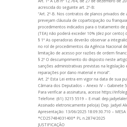
Art. 1º A Lei nº 12.764, de 27 de dezembro de 20
acrescida do seguinte art. 2º-B:
“Art. 2º-B. Nos contratos de planos privados de
prevejam cláusula de coparticipação ou franquia
procedimentos indicados para o tratamento de 
(TEA) não poderá exceder 10% (dez por cento) d
§ 1º As operadoras deverão observar a integrali
no rol de procedimentos da Agência Nacional d
limitação de acesso por razões de ordem finance
§ 2º O descumprimento do disposto neste artigo
sanções administrativas previstas na legislação
reparações por dano material e moral”.
Art. 2º Esta Lei entra em vigor na data de sua pu
Câmara dos Deputados – Anexo IV – Gabinete 51
Para verificar a assinatura, acesse https://inf
Telefone: (61) 3215 5519 – E-mail:
dep.jadyelal
Assinado eletronicamente pelo(a) Dep. Jadyel Al
Apresentação: 13/06/2025 18:09:30.710 – MESA
*CD257484031400* PL n.2874/2025
JUSTIFICAÇÃO