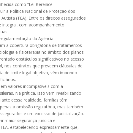
onhecida como “Lei Berenice
uir a Política Nacional de Proteção dos
Autista (TEA). Entre os direitos assegurados
de integral, com acompanhamento
nuas.
 regulamentação da Agência
am a cobertura obrigatória de tratamentos
iologia e fisioterapia no âmbito dos planos
entado obstáculos significativos no acesso
ial, nos contratos que preveem cláusulas de
ia de limite legal objetivo, vêm impondo
iciários.
 em valores incompatíveis com a
leiras. Na prática, isso vem inviabilizando
iante dessa realidade, famílias têm
o apenas a omissão regulatória, mas também
 assegurados e um excesso de judicialização.
ir maior segurança jurídica e
m TEA, estabelecendo expressamente que,