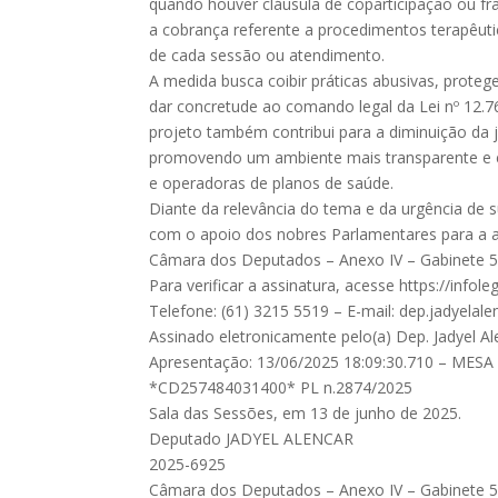
quando houver cláusula de coparticipação ou f
a cobrança referente a procedimentos terapêuti
de cada sessão ou atendimento.
A medida busca coibir práticas abusivas, prote
dar concretude ao comando legal da Lei nº 12.7
projeto também contribui para a diminuição da j
promovendo um ambiente mais transparente e e
e operadoras de planos de saúde.
Diante da relevância do tema e da urgência de
com o apoio dos nobres Parlamentares para a ap
Câmara dos Deputados – Anexo IV – Gabinete 51
Para verificar a assinatura, acesse https://inf
Telefone: (61) 3215 5519 – E-mail:
dep.jadyelal
Assinado eletronicamente pelo(a) Dep. Jadyel Al
Apresentação: 13/06/2025 18:09:30.710 – MESA
*CD257484031400* PL n.2874/2025
Sala das Sessões, em 13 de junho de 2025.
Deputado JADYEL ALENCAR
2025-6925
Câmara dos Deputados – Anexo IV – Gabinete 51