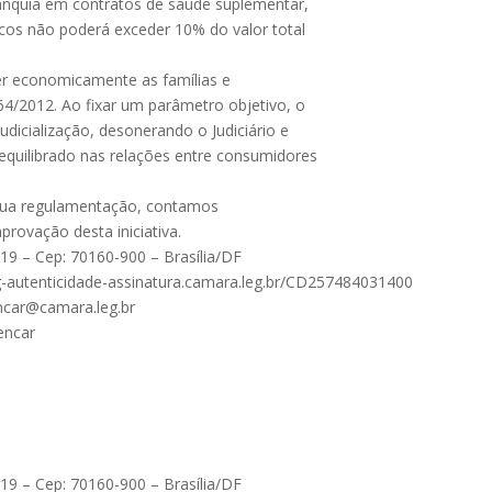
ranquia em contratos de saúde suplementar,
cos não poderá exceder 10% do valor total
ger economicamente as famílias e
64/2012. Ao fixar um parâmetro objetivo, o
udicialização, desonerando o Judiciário e
quilibrado nas relações entre consumidores
 sua regulamentação, contamos
rovação desta iniciativa.
9 – Cep: 70160-900 – Brasília/DF
oleg-autenticidade-assinatura.camara.leg.br/CD257484031400
encar@camara.leg.br
encar
9 – Cep: 70160-900 – Brasília/DF