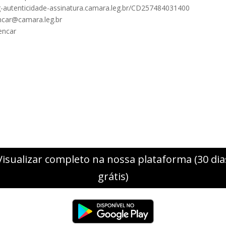
oleg-autenticidade-assinatura.camara.leg.br/CD257484031400
encar@camara.leg.br
encar
Visualizar completo na nossa plataforma (30 dia
grátis)