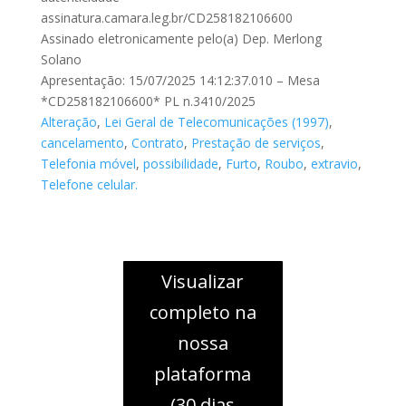
assinatura.camara.leg.br/CD258182106600
Assinado eletronicamente pelo(a) Dep. Merlong
Solano
Apresentação: 15/07/2025 14:12:37.010 – Mesa
*CD258182106600* PL n.3410/2025
Alteração
,
Lei Geral de Telecomunicações (1997)
,
cancelamento
,
Contrato
,
Prestação de serviços
,
Telefonia móvel
,
possibilidade
,
Furto
,
Roubo
,
extravio
,
Telefone celular.
Visualizar
completo na
nossa
plataforma
(30 dias