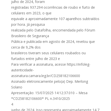
julho de 2024, foram
registradas 937.294 ocorrências de roubo e furto de
celulares em 2023, o que
equivale a aproximadamente 107 aparelhos subtraídos
por hora. Já pesquisa
realizada pelo Datafolha, encomendada pelo Fórum
Brasileiro de Segurança
Pública e publicada em agosto de 2024, revelou que
cerca de 9,2% dos
brasileiros tiveram seus celulares roubados ou
furtados entre julho de 2023 e
Para verificar a assinatura, acesse https://infoleg-
autenticidade-
assinatura.camara.leg.br/CD258182106600
Assinado eletronicamente pelo(a) Dep. Merlong
Solano
Apresentação: 15/07/2025 14:12:37.010 – Mesa
*CD258182106600* PL n.3410/2025
4
junho de 2024. Isso representa aproximadamente 14,7