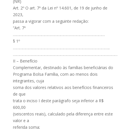
(NR)
Art. 2º O art. 7º da Lei nº 14.601, de 19 de junho de
2023,
passa a vigorar com a seguinte redação:
“Art. 7º
……………………………………………………………………………
§ 1º
………………………………………………………………………………..
………………………………………………………………………………………
II – Benefício
Complementar, destinado às famílias beneficiárias do
Programa Bolsa Família, com ao menos dois
integrantes, cuja
soma dos valores relativos aos benefícios financeiros
de que
trata o inciso I deste parágrafo seja inferior a R$
600,00
(seiscentos reais), calculado pela diferença entre este
valor e a
referida soma;