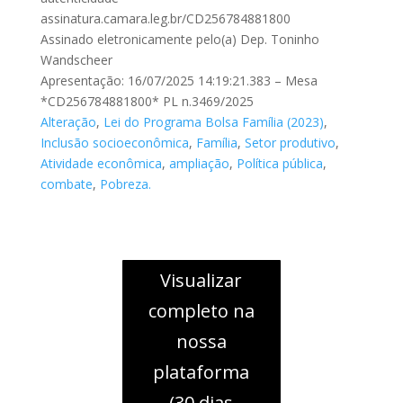
assinatura.camara.leg.br/CD256784881800
Assinado eletronicamente pelo(a) Dep. Toninho
Wandscheer
Apresentação: 16/07/2025 14:19:21.383 – Mesa
*CD256784881800* PL n.3469/2025
Alteração
,
Lei do Programa Bolsa Família (2023)
,
Inclusão socioeconômica
,
Família
,
Setor produtivo
,
Atividade econômica
,
ampliação
,
Política pública
,
combate
,
Pobreza.
Visualizar
completo na
nossa
plataforma
(30 dias