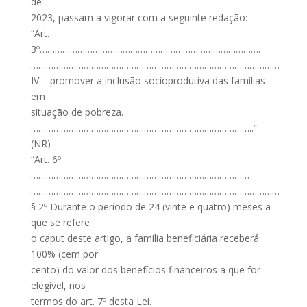
de
2023, passam a vigorar com a seguinte redação:
“Art.
3º…………………………………………………………………………….
………………………………………………………………………………………
IV – promover a inclusão socioprodutiva das famílias
em
situação de pobreza.
……………………………………………………………………………..”
(NR)
“Art. 6º
……………………………………………………………………………
………………………………………………………………………………………
§ 2º Durante o período de 24 (vinte e quatro) meses a
que se refere
o caput deste artigo, a família beneficiária receberá
100% (cem por
cento) do valor dos benefícios financeiros a que for
elegível, nos
termos do art. 7º desta Lei.