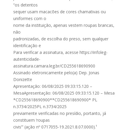
“os detentos
sequer usam macacões de cores chamativas ou
uniformes com o
nome da instituição, apenas vestem roupas brancas,
não
padronizadas, de escolha do preso, sem qualquer
identificação e
Para verificar a assinatura, acesse https://infoleg-
autenticidade-
assinatura.camara.leg.br/CD255618690900
Assinado eletronicamente pelo(a) Dep. Jonas
Donizette
Apresentação: 06/08/2025 09:33:15.120 –
MesaApresentação: 06/08/2025 09:33:15.120 – Mesa
*CD255618690900**CD255618690900* PL
n.3734/2025PL n.3734/2025
previamente verificadas no presídio, portanto, já
constituem ‘roupas
civis’” (ação nº 0717055-19.2021.8.07.0000).¹