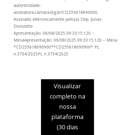
autenticidade-
assinatura.camara.leg.br/CD255618690900
Assinado eletronicamente pelo(a) Dep. Jonas
Donizette
Apresentação: 06/08/2025 09:33:15.120 –
MesaApresentação: 06/08/2025 09:33:15.120 – Mesa
*CD255618690900**CD255618690900* PL
n.3734/2025PL n.3734/2025
Visualizar
completo na
nossa
plataforma
(30 dias