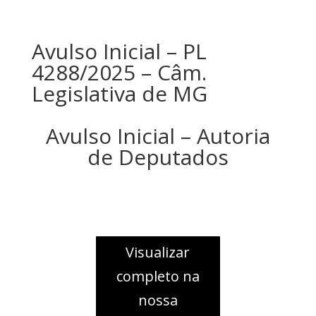
Avulso Inicial – PL
4288/2025 – Câm.
Legislativa de MG
Avulso Inicial – Autoria
de Deputados
Visualizar
completo na
nossa