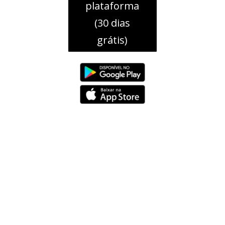
plataforma
(30 dias
grátis)