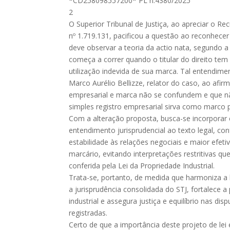
*CD258098557200* PL n.4380/2025
2
O Superior Tribunal de Justiça, ao apreciar o Re
nº 1.719.131, pacificou a questão ao reconhece
deve observar a teoria da actio nata, segundo a
começa a correr quando o titular do direito te
utilização indevida de sua marca. Tal entendimen
Marco Aurélio Bellizze, relator do caso, ao afir
empresarial e marca não se confundem e que n
simples registro empresarial sirva como marco pa
Com a alteração proposta, busca-se incorporar
entendimento jurisprudencial ao texto legal, con
estabilidade às relações negociais e maior efeti
marcário, evitando interpretações restritivas q
conferida pela Lei da Propriedade Industrial.
Trata-se, portanto, de medida que harmoniza a
a jurisprudência consolidada do STJ, fortalece 
industrial e assegura justiça e equilíbrio nas d
registradas.
Certo de que a importância deste projeto de lei 