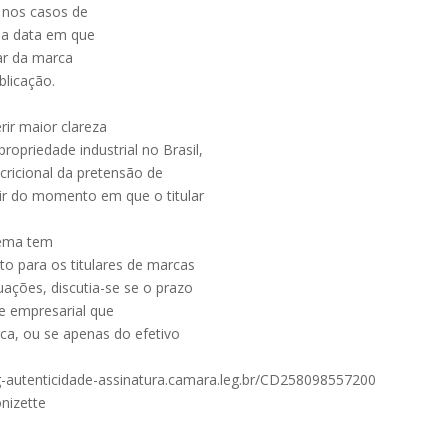
 nos casos de
 da data em que
lar da marca
blicação.
rir maior clareza
ropriedade industrial no Brasil,
ricional da pretensão de
ir do momento em que o titular
tema tem
to para os titulares de marcas
ações, discutia-se se o prazo
e empresarial que
ca, ou se apenas do efetivo
oleg-autenticidade-assinatura.camara.leg.br/CD258098557200
nizette