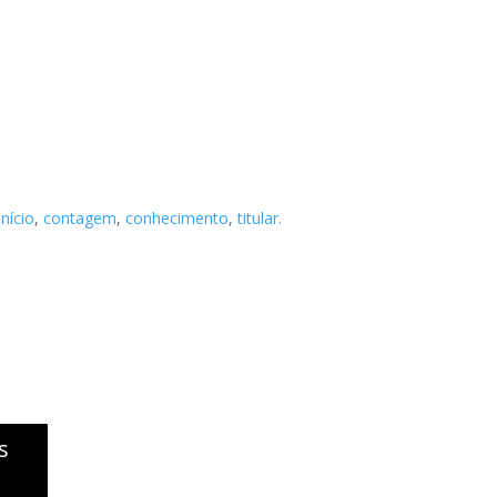
início
,
contagem
,
conhecimento
,
titular.
s