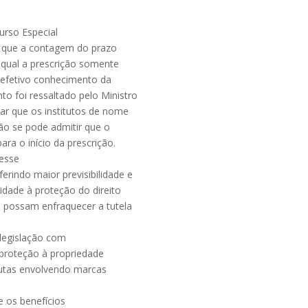
curso Especial
r que a contagem do prazo
 qual a prescrição somente
m efetivo conhecimento da
to foi ressaltado pelo Ministro
mar que os institutos de nome
ão se pode admitir que o
ra o início da prescrição.
 esse
ferindo maior previsibilidade e
vidade à proteção do direito
ue possam enfraquecer a tutela
 legislação com
a proteção à propriedade
isputas envolvendo marcas
e os benefícios