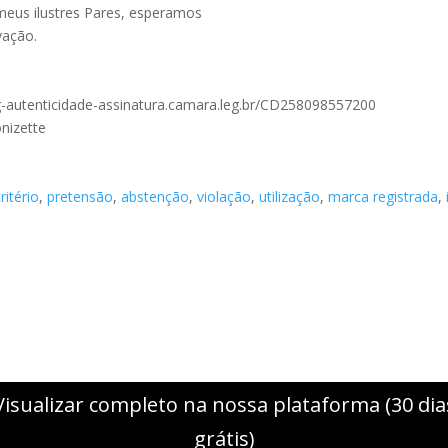
meus ilustres Pares, esperamos
vação.
oleg-autenticidade-assinatura.camara.leg.br/CD258098557200
nizette
critério
,
pretensão
,
abstenção
,
violação
,
utilização
,
marca registrada
,
Visualizar completo na nossa plataforma (30 dia
grátis)