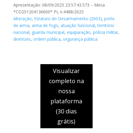
Apresentação: 08/09/2025 23:57:43.573 – Mesa
*CD251204136600* PL n.4488/2025
Alteração
,
Estatuto do Desarmamento (2003)
,
porte
de arma
,
arma de fogo
,
atuação funcional
,
território
nacional
,
guarda municipal
,
equiparação
,
polícia militar
,
diretrizes
,
ordem pública
,
segurança pública.
Visualizar
completo na
nossa
plataforma
(30 dias
grátis)