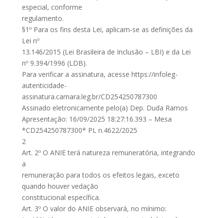
especial, conforme
regulamento.
§1º Para os fins desta Lei, aplicam-se as definições da
Lei nº
13.146/2015 (Lei Brasileira de Inclusão – LBI) e da Lei
nº 9.394/1996 (LDB).
Para verificar a assinatura, acesse https://infoleg-
autenticidade-
assinatura.camara.leg.br/CD254250787300
Assinado eletronicamente pelo(a) Dep. Duda Ramos
Apresentação: 16/09/2025 18:27:16.393 – Mesa
*CD254250787300* PL n.4622/2025
2
Art. 2º O ANIE terá natureza remuneratória, integrando
a
remuneração para todos os efeitos legais, exceto
quando houver vedação
constitucional específica.
Art. 3º O valor do ANIE observará, no mínimo: