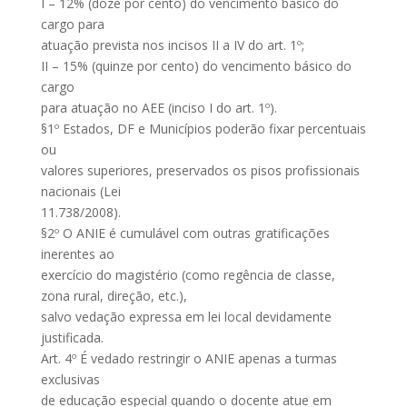
I – 12% (doze por cento) do vencimento básico do
cargo para
atuação prevista nos incisos II a IV do art. 1º;
II – 15% (quinze por cento) do vencimento básico do
cargo
para atuação no AEE (inciso I do art. 1º).
§1º Estados, DF e Municípios poderão fixar percentuais
ou
valores superiores, preservados os pisos profissionais
nacionais (Lei
11.738/2008).
§2º O ANIE é cumulável com outras gratificações
inerentes ao
exercício do magistério (como regência de classe,
zona rural, direção, etc.),
salvo vedação expressa em lei local devidamente
justificada.
Art. 4º É vedado restringir o ANIE apenas a turmas
exclusivas
de educação especial quando o docente atue em