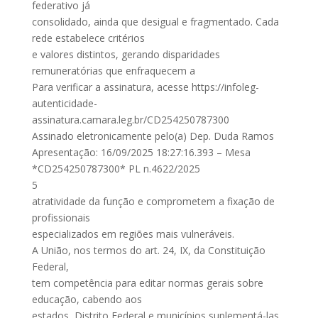
federativo já
consolidado, ainda que desigual e fragmentado. Cada
rede estabelece critérios
e valores distintos, gerando disparidades
remuneratórias que enfraquecem a
Para verificar a assinatura, acesse https://infoleg-
autenticidade-
assinatura.camara.leg.br/CD254250787300
Assinado eletronicamente pelo(a) Dep. Duda Ramos
Apresentação: 16/09/2025 18:27:16.393 – Mesa
*CD254250787300* PL n.4622/2025
5
atratividade da função e comprometem a fixação de
profissionais
especializados em regiões mais vulneráveis.
A União, nos termos do art. 24, IX, da Constituição
Federal,
tem competência para editar normas gerais sobre
educação, cabendo aos
estados, Distrito Federal e municípios suplementá-las.