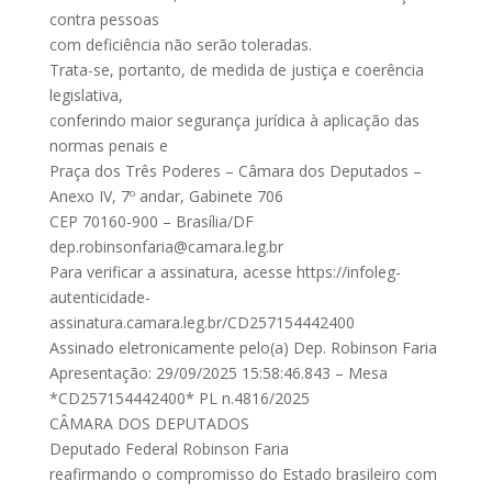
contra pessoas
com deficiência não serão toleradas.
Trata-se, portanto, de medida de justiça e coerência
legislativa,
conferindo maior segurança jurídica à aplicação das
normas penais e
Praça dos Três Poderes – Câmara dos Deputados –
Anexo IV, 7º andar, Gabinete 706
CEP 70160-900 – Brasília/DF
dep.robinsonfaria@camara.leg.br
Para verificar a assinatura, acesse https://infoleg-
autenticidade-
assinatura.camara.leg.br/CD257154442400
Assinado eletronicamente pelo(a) Dep. Robinson Faria
Apresentação: 29/09/2025 15:58:46.843 – Mesa
*CD257154442400* PL n.4816/2025
CÂMARA DOS DEPUTADOS
Deputado Federal Robinson Faria
reafirmando o compromisso do Estado brasileiro com