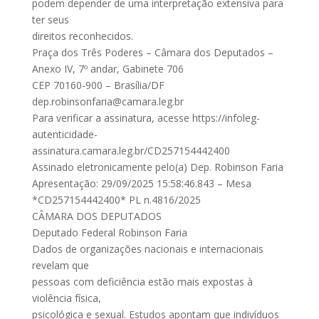
podem depender de uma interpretação extensiva para
ter seus
direitos reconhecidos.
Praça dos Três Poderes – Câmara dos Deputados –
Anexo IV, 7º andar, Gabinete 706
CEP 70160-900 – Brasília/DF
dep.robinsonfaria@camara.leg.br
Para verificar a assinatura, acesse https://infoleg-
autenticidade-
assinatura.camara.leg.br/CD257154442400
Assinado eletronicamente pelo(a) Dep. Robinson Faria
Apresentação: 29/09/2025 15:58:46.843 – Mesa
*CD257154442400* PL n.4816/2025
CÂMARA DOS DEPUTADOS
Deputado Federal Robinson Faria
Dados de organizações nacionais e internacionais
revelam que
pessoas com deficiência estão mais expostas à
violência física,
psicológica e sexual. Estudos apontam que indivíduos