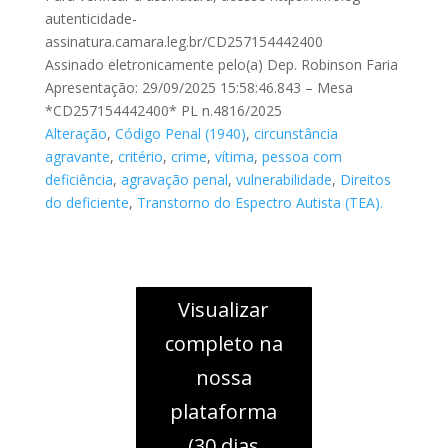
autenticidade-
assinatura.camara.leg.br/CD257154442400
Assinado eletronicamente pelo(a) Dep. Robinson Faria
Apresentação: 29/09/2025 15:58:46.843 – Mesa
*CD257154442400* PL n.4816/2025
Alteração
,
Código Penal (1940)
,
circunstância
agravante
,
critério
,
crime
,
vítima
,
pessoa com
deficiência
,
agravação penal
,
vulnerabilidade
,
Direitos
do deficiente
,
Transtorno do Espectro Autista (TEA).
Visualizar
completo na
nossa
plataforma
(30 dias