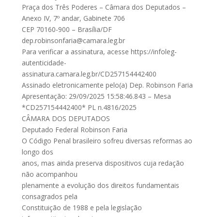
Praça dos Três Poderes – Câmara dos Deputados –
Anexo IV, 7º andar, Gabinete 706
CEP 70160-900 – Brasília/DF
dep.robinsonfaria@camara.leg.br
Para verificar a assinatura, acesse https://infoleg-
autenticidade-
assinatura.camara.leg.br/CD257154442400
Assinado eletronicamente pelo(a) Dep. Robinson Faria
Apresentação: 29/09/2025 15:58:46.843 – Mesa
*CD257154442400* PL n.4816/2025
CÂMARA DOS DEPUTADOS
Deputado Federal Robinson Faria
O Código Penal brasileiro sofreu diversas reformas ao
longo dos
anos, mas ainda preserva dispositivos cuja redação
não acompanhou
plenamente a evolução dos direitos fundamentais
consagrados pela
Constituição de 1988 e pela legislação