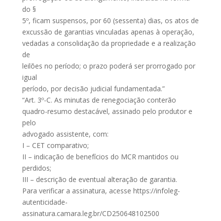
do §
5º, ficam suspensos, por 60 (sessenta) dias, os atos de
excussão de garantias vinculadas apenas à operação,
vedadas a consolidação da propriedade e a realização
de
leilões no período; o prazo poderá ser prorrogado por
igual
período, por decisão judicial fundamentada.”
“Art. 3º-C. As minutas de renegociação conterão
quadro-resumo destacável, assinado pelo produtor e
pelo
advogado assistente, com:
I – CET comparativo;
II – indicação de benefícios do MCR mantidos ou
perdidos;
III – descrição de eventual alteração de garantia.
Para verificar a assinatura, acesse https://infoleg-
autenticidade-
assinatura.camara.leg.br/CD250648102500