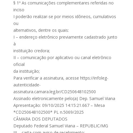
§ 1º As comunicações complementares referidas no
inciso
I poderão realizar-se por meios idôneos, cumulativos
ou
alternativos, dentre os quais:
I – endereço eletrônico previamente cadastrado junto
à
instituição credora;
II – comunicação por aplicativo ou canal eletrônico
oficial
da instituição;
Para verificar a assinatura, acesse https://infoleg-
autenticidade-
assinatura.camara.leg.br/CD250648102500
Assinado eletronicamente pelo(a) Dep. Samuel Viana
Apresentação: 09/10/2025 14:15:21.667 – Mesa
*CD250648102500* PL n.5069/2025
CÂMARA DOS DEPUTADOS
Deputado Federal Samuel Viana – REPUBLIC/MG
III – carta com aviso de recebimento;