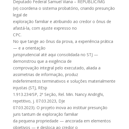
Deputado Federal Samuel Viana – REPUBLIC/MG
(vi) coordena o sistema probatório, criando presunção
legal de
exploração familiar e atribuindo ao credor o ônus de
afastá-la, com ajuste expresso no
CPC.
No que tange ao ônus da prova, a experiência prática
— e a orientação
jurisprudencial até aqui consolidada no STJ —
demonstrou que a exigência de
comprovação integral pelo executado, aliada a
assimetrias de informação, produz
indeferimentos terminativos e soluções materialmente
injustas (STJ, REsp
1.913.234/SP, 2ª Seção, Rel. Min. Nancy Andrighi,
repetitivo, j. 07.03.2023, DJe
07.03.2023). O projeto inova ao instituir presunção
juris tantum de exploração familiar
da pequena propriedade — ancorada em elementos
objetivos — e desloca ao credor o