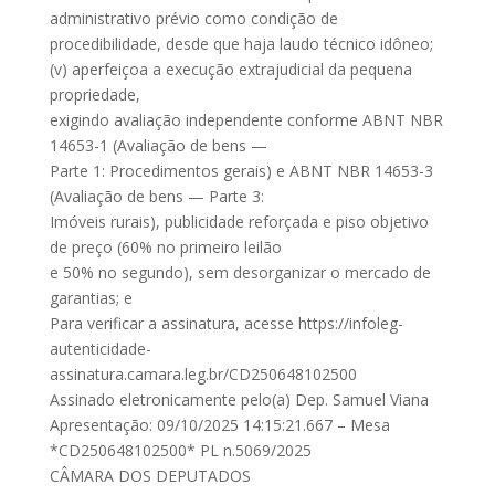
administrativo prévio como condição de
procedibilidade, desde que haja laudo técnico idôneo;
(v) aperfeiçoa a execução extrajudicial da pequena
propriedade,
exigindo avaliação independente conforme ABNT NBR
14653-1 (Avaliação de bens —
Parte 1: Procedimentos gerais) e ABNT NBR 14653-3
(Avaliação de bens — Parte 3:
Imóveis rurais), publicidade reforçada e piso objetivo
de preço (60% no primeiro leilão
e 50% no segundo), sem desorganizar o mercado de
garantias; e
Para verificar a assinatura, acesse https://infoleg-
autenticidade-
assinatura.camara.leg.br/CD250648102500
Assinado eletronicamente pelo(a) Dep. Samuel Viana
Apresentação: 09/10/2025 14:15:21.667 – Mesa
*CD250648102500* PL n.5069/2025
CÂMARA DOS DEPUTADOS