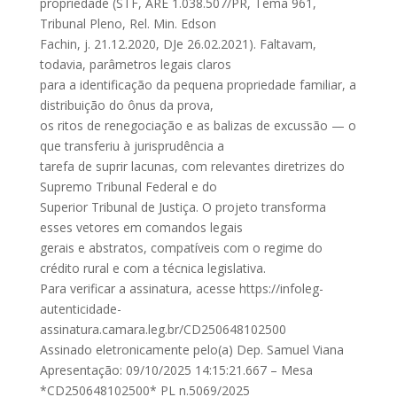
propriedade (STF, ARE 1.038.507/PR, Tema 961,
Tribunal Pleno, Rel. Min. Edson
Fachin, j. 21.12.2020, DJe 26.02.2021). Faltavam,
todavia, parâmetros legais claros
para a identificação da pequena propriedade familiar, a
distribuição do ônus da prova,
os ritos de renegociação e as balizas de excussão — o
que transferiu à jurisprudência a
tarefa de suprir lacunas, com relevantes diretrizes do
Supremo Tribunal Federal e do
Superior Tribunal de Justiça. O projeto transforma
esses vetores em comandos legais
gerais e abstratos, compatíveis com o regime do
crédito rural e com a técnica legislativa.
Para verificar a assinatura, acesse https://infoleg-
autenticidade-
assinatura.camara.leg.br/CD250648102500
Assinado eletronicamente pelo(a) Dep. Samuel Viana
Apresentação: 09/10/2025 14:15:21.667 – Mesa
*CD250648102500* PL n.5069/2025