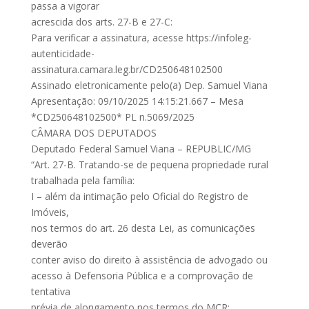
passa a vigorar
acrescida dos arts. 27-B e 27-C:
Para verificar a assinatura, acesse https://infoleg-
autenticidade-
assinatura.camara.leg.br/CD250648102500
Assinado eletronicamente pelo(a) Dep. Samuel Viana
Apresentação: 09/10/2025 14:15:21.667 – Mesa
*CD250648102500* PL n.5069/2025
CÂMARA DOS DEPUTADOS
Deputado Federal Samuel Viana – REPUBLIC/MG
“Art. 27-B. Tratando-se de pequena propriedade rural
trabalhada pela família:
I – além da intimação pelo Oficial do Registro de
Imóveis,
nos termos do art. 26 desta Lei, as comunicações
deverão
conter aviso do direito à assistência de advogado ou
acesso à Defensoria Pública e a comprovação de
tentativa
prévia de alongamento nos termos do MCR;