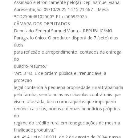
Assinado eletronicamente pelo(a) Dep. Samuel Viana
Apresentação: 09/10/2025 14:15:21.667 – Mesa
*CD250648102500* PL n.5069/2025
CÂMARA DOS DEPUTADOS
Deputado Federal Samuel Viana – REPUBLIC/MG
Parágrafo único. O produtor disporá de 7 (sete) dias
úteis
para reflexão e arrependimento, contados da entrega
do
quadro-resumo.”
“Art. 3º-D. É de ordem pública e irrenunciável a
proteção
legal conferida à pequena propriedade rural trabalhada
pela família, sendo nulas as cláusulas contratuais que
visem afastá-la, bem como aquelas que impliquem
renúncia a tetos, bônus e demais benefícios próprios
do
regime do crédito rural em renegociações de mesma
finalidade produtiva.”
Art. 4º A Lei nº 10.931, de 2 de agosto de 2004, passa