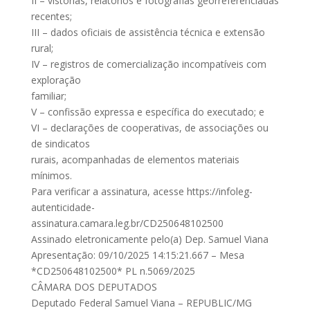
II – vistorias, relatórios e fotografias georreferenciadas
recentes;
III – dados oficiais de assistência técnica e extensão
rural;
IV – registros de comercialização incompatíveis com
exploração
familiar;
V – confissão expressa e específica do executado; e
VI – declarações de cooperativas, de associações ou
de sindicatos
rurais, acompanhadas de elementos materiais
mínimos.
Para verificar a assinatura, acesse https://infoleg-
autenticidade-
assinatura.camara.leg.br/CD250648102500
Assinado eletronicamente pelo(a) Dep. Samuel Viana
Apresentação: 09/10/2025 14:15:21.667 – Mesa
*CD250648102500* PL n.5069/2025
CÂMARA DOS DEPUTADOS
Deputado Federal Samuel Viana – REPUBLIC/MG