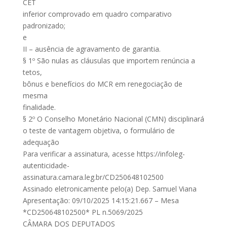
CET
inferior comprovado em quadro comparativo
padronizado;
e
II – ausência de agravamento de garantia.
§ 1º São nulas as cláusulas que importem renúncia a
tetos,
bônus e benefícios do MCR em renegociação de
mesma
finalidade.
§ 2º O Conselho Monetário Nacional (CMN) disciplinará
o teste de vantagem objetiva, o formulário de
adequação
Para verificar a assinatura, acesse https://infoleg-
autenticidade-
assinatura.camara.leg.br/CD250648102500
Assinado eletronicamente pelo(a) Dep. Samuel Viana
Apresentação: 09/10/2025 14:15:21.667 – Mesa
*CD250648102500* PL n.5069/2025
CÂMARA DOS DEPUTADOS