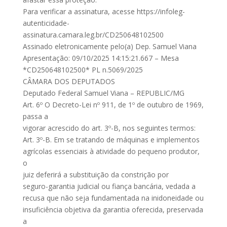
Para verificar a assinatura, acesse https://infoleg-
autenticidade-
assinatura.camara.leg.br/CD250648102500
Assinado eletronicamente pelo(a) Dep. Samuel Viana
Apresentação: 09/10/2025 14:15:21.667 – Mesa
*CD250648102500* PL n.5069/2025
CÂMARA DOS DEPUTADOS
Deputado Federal Samuel Viana – REPUBLIC/MG
Art. 6º O Decreto-Lei nº 911, de 1º de outubro de 1969,
passa a
vigorar acrescido do art. 3º-B, nos seguintes termos:
Art. 3º-B. Em se tratando de máquinas e implementos
agrícolas essenciais à atividade do pequeno produtor,
o
juiz deferirá a substituição da constrição por
seguro-garantia judicial ou fiança bancária, vedada a
recusa que não seja fundamentada na inidoneidade ou
insuficiência objetiva da garantia oferecida, preservada
a