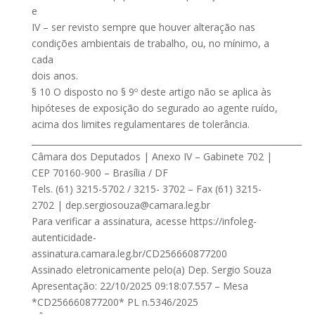
e
IV – ser revisto sempre que houver alteração nas
condições ambientais de trabalho, ou, no mínimo, a
cada
dois anos.
§ 10 O disposto no § 9º deste artigo não se aplica às
hipóteses de exposição do segurado ao agente ruído,
acima dos limites regulamentares de tolerância.
________________________________________________________________
Câmara dos Deputados | Anexo IV – Gabinete 702 |
CEP 70160-900 – Brasília / DF
Tels. (61) 3215-5702 / 3215- 3702 – Fax (61) 3215-
2702 |
dep.sergiosouza@camara.leg.br
Para verificar a assinatura, acesse https://infoleg-
autenticidade-
assinatura.camara.leg.br/CD256660877200
Assinado eletronicamente pelo(a) Dep. Sergio Souza
Apresentação: 22/10/2025 09:18:07.557 – Mesa
*CD256660877200* PL n.5346/2025