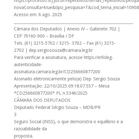
https://processo.stj.jus.br/repetitivos/temas_repetitivos/pesqui
novaConsulta=true&tipo_pesquisa=T&cod_tema_inicial=1090&
Acesso em: 6 ago. 2025
________________________________________________________________
Câmara dos Deputados | Anexo IV – Gabinete 702 |
CEP 70160-900 – Brasília / DF
Tels. (61) 3215-5702 / 3215- 3702 – Fax (61) 3215-
2702 |
dep.sergiosouza@camara.leg.br
Para verificar a assinatura, acesse https://infoleg-
autenticidade-
assinatura.camara.leg.br/CD256660877200
Assinado eletronicamente pelo(a) Dep. Sergio Souza
Apresentação: 22/10/2025 09:18:07.557 – Mesa
*CD256660877200* PL n.5346/2025
CÂMARA DOS DEPUTADOS
Deputado Federal Sérgio Souza – MDB/PR
3
Seguro Social (INSS), o que demonstra o equilíbrio e a
razoabilidade da
proposta.