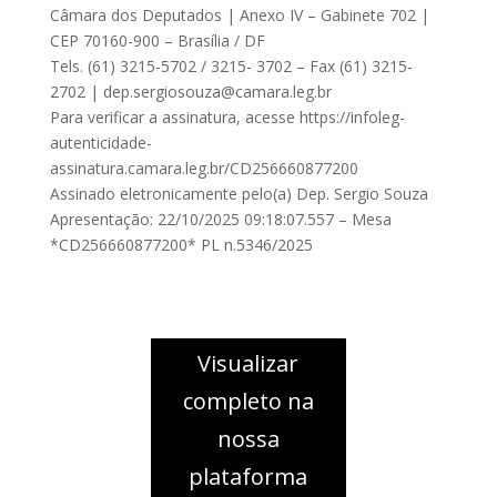
Câmara dos Deputados | Anexo IV – Gabinete 702 |
CEP 70160-900 – Brasília / DF
Tels. (61) 3215-5702 / 3215- 3702 – Fax (61) 3215-
2702 |
dep.sergiosouza@camara.leg.br
Para verificar a assinatura, acesse https://infoleg-
autenticidade-
assinatura.camara.leg.br/CD256660877200
Assinado eletronicamente pelo(a) Dep. Sergio Souza
Apresentação: 22/10/2025 09:18:07.557 – Mesa
*CD256660877200* PL n.5346/2025
Visualizar
completo na
nossa
plataforma