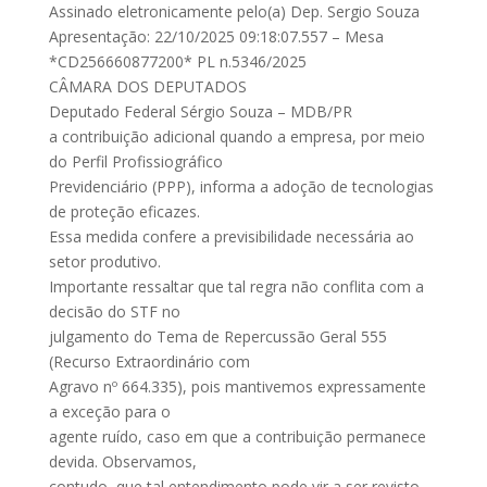
Assinado eletronicamente pelo(a) Dep. Sergio Souza
Apresentação: 22/10/2025 09:18:07.557 – Mesa
*CD256660877200* PL n.5346/2025
CÂMARA DOS DEPUTADOS
Deputado Federal Sérgio Souza – MDB/PR
a contribuição adicional quando a empresa, por meio
do Perfil Profissiográfico
Previdenciário (PPP), informa a adoção de tecnologias
de proteção eficazes.
Essa medida confere a previsibilidade necessária ao
setor produtivo.
Importante ressaltar que tal regra não conflita com a
decisão do STF no
julgamento do Tema de Repercussão Geral 555
(Recurso Extraordinário com
Agravo nº 664.335), pois mantivemos expressamente
a exceção para o
agente ruído, caso em que a contribuição permanece
devida. Observamos,
contudo, que tal entendimento pode vir a ser revisto