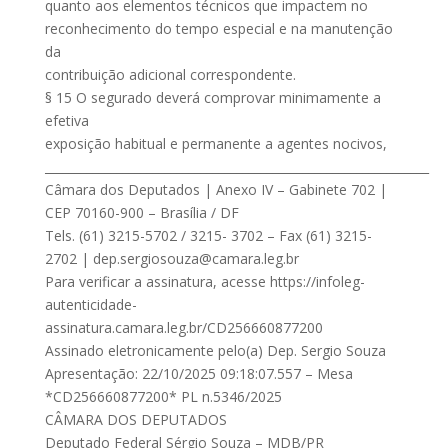
quanto aos elementos técnicos que impactem no
reconhecimento do tempo especial e na manutenção
da
contribuição adicional correspondente.
§ 15 O segurado deverá comprovar minimamente a
efetiva
exposição habitual e permanente a agentes nocivos,
________________________________________________________________
Câmara dos Deputados | Anexo IV – Gabinete 702 |
CEP 70160-900 – Brasília / DF
Tels. (61) 3215-5702 / 3215- 3702 – Fax (61) 3215-
2702 |
dep.sergiosouza@camara.leg.br
Para verificar a assinatura, acesse https://infoleg-
autenticidade-
assinatura.camara.leg.br/CD256660877200
Assinado eletronicamente pelo(a) Dep. Sergio Souza
Apresentação: 22/10/2025 09:18:07.557 – Mesa
*CD256660877200* PL n.5346/2025
CÂMARA DOS DEPUTADOS
Deputado Federal Sérgio Souza – MDB/PR