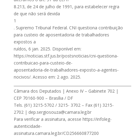
8.213, de 24 de julho de 1991, para estabelecer regra
de que não será devida
1
. Supremo Tribunal Federal. CNI questiona contribuição
para custeio de aposentadoria de trabalhadores
expostos a
ruídos, 6 jan. 2025. Disponível em:
https://noticias.stf.jus.br/postsnoticias/cni-questiona-
contribuicao-para-custeio-de-
aposentadoria-de-trabalhadores-exposto-a-agentes-
nocivos/. Acesso em: 2 ago. 2025.
________________________________________________________________
Câmara dos Deputados | Anexo IV – Gabinete 702 |
CEP 70160-900 – Brasília / DF
Tels. (61) 3215-5702 / 3215- 3702 – Fax (61) 3215-
2702 |
dep.sergiosouza@camara.leg.br
Para verificar a assinatura, acesse https://infoleg-
autenticidade-
assinatura.camara.leg.br/CD256660877200