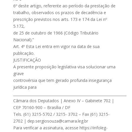
6º deste artigo, referente ao período da prestação de
trabalho, observados os prazos de decadência e
prescrição previstos nos arts. 173 e 174 da Lei nº
5.172,
de 25 de outubro de 1966 (Código Tributário
Nacional).”
Art. 4º Esta Lei entra em vigor na data de sua
publicação.
JUSTIFICAÇÃO
A presente proposição legislativa visa solucionar uma
grave
controvérsia que tem gerado profunda insegurança
jurídica para
________________________________________________________________
Câmara dos Deputados | Anexo IV – Gabinete 702 |
CEP 70160-900 – Brasília / DF
Tels. (61) 3215-5702 / 3215- 3702 – Fax (61) 3215-
2702 |
dep.sergiosouza@camara.leg.br
Para verificar a assinatura, acesse https://infoleg-