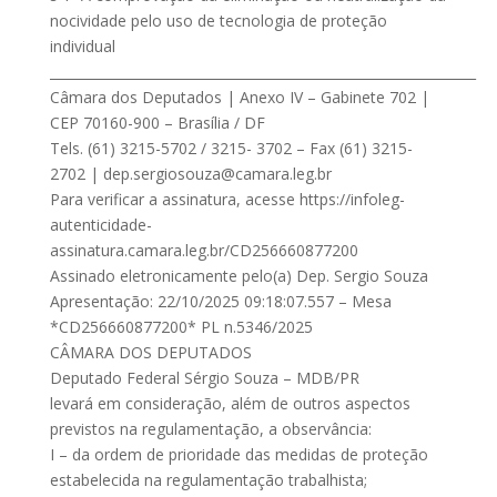
nocividade pelo uso de tecnologia de proteção
individual
________________________________________________________________
Câmara dos Deputados | Anexo IV – Gabinete 702 |
CEP 70160-900 – Brasília / DF
Tels. (61) 3215-5702 / 3215- 3702 – Fax (61) 3215-
2702 |
dep.sergiosouza@camara.leg.br
Para verificar a assinatura, acesse https://infoleg-
autenticidade-
assinatura.camara.leg.br/CD256660877200
Assinado eletronicamente pelo(a) Dep. Sergio Souza
Apresentação: 22/10/2025 09:18:07.557 – Mesa
*CD256660877200* PL n.5346/2025
CÂMARA DOS DEPUTADOS
Deputado Federal Sérgio Souza – MDB/PR
levará em consideração, além de outros aspectos
previstos na regulamentação, a observância:
I – da ordem de prioridade das medidas de proteção
estabelecida na regulamentação trabalhista;