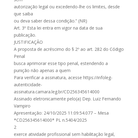
autorização legal ou excedendo-lhe os limites, desde
que saiba
ou deva saber dessa condição.” (NR)
Art. 3º Esta lei entra em vigor na data de sua
publicação.
JUSTIFICAÇÃO
A proposta de acréscimo do § 2º ao art. 282 do Código
Penal
busca aprimorar esse tipo penal, estendendo a
punição não apenas a quem
Para verificar a assinatura, acesse https://infoleg-
autenticidade-
assinatura.camara.leg.br/CD256345614000
Assinado eletronicamente pelo(a) Dep. Luiz Fernando
Vampiro
Apresentação: 24/10/2025 11:09:54.077 – Mesa
*CD256345614000* PL n.5404/2025
2
exerce atividade profissional sem habilitação legal,