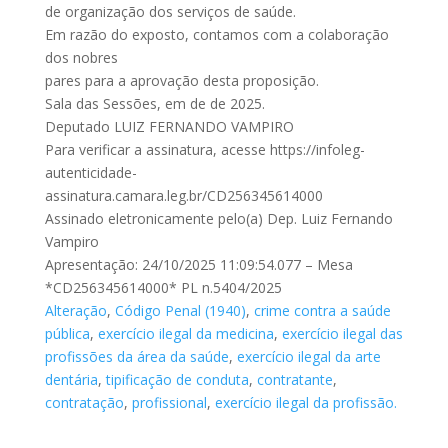
de organização dos serviços de saúde.
Em razão do exposto, contamos com a colaboração
dos nobres
pares para a aprovação desta proposição.
Sala das Sessões, em de de 2025.
Deputado LUIZ FERNANDO VAMPIRO
Para verificar a assinatura, acesse https://infoleg-
autenticidade-
assinatura.camara.leg.br/CD256345614000
Assinado eletronicamente pelo(a) Dep. Luiz Fernando
Vampiro
Apresentação: 24/10/2025 11:09:54.077 – Mesa
*CD256345614000* PL n.5404/2025
Alteração
,
Código Penal (1940)
,
crime contra a saúde
pública
,
exercício ilegal da medicina
,
exercício ilegal das
profissões da área da saúde
,
exercício ilegal da arte
dentária
,
tipificação de conduta
,
contratante
,
contratação
,
profissional
,
exercício ilegal da profissão.