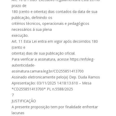
prazo de
180 (cento e oitenta) dias contados da data de sua
publicação, definindo os
critérios técnicos, operacionais e pedagógicos
necessários à sua plena
execução.
Art. 11 Esta Lei entra em vigor após decorridos 180
(cento e
oitenta) dias de sua publicação oficial.
Para verificar a assinatura, acesse https://infoleg-
autenticidade-
assinatura.camara.leg.br/CD255851413700
Assinado eletronicamente pelo(a) Dep. Duda Ramos
Apresentação: 03/11/2025 14:18:13.610 – Mesa
*CD255851413700* PL n.5588/2025
7
JUSTIFICAÇÃO
A presente proposição tem por finalidade enfrentar
lacunas