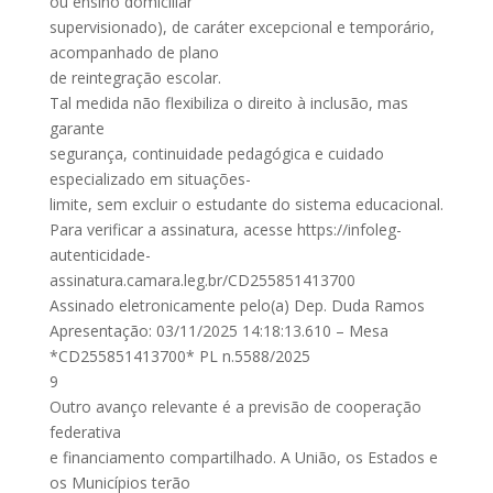
ou ensino domiciliar
supervisionado), de caráter excepcional e temporário,
acompanhado de plano
de reintegração escolar.
Tal medida não flexibiliza o direito à inclusão, mas
garante
segurança, continuidade pedagógica e cuidado
especializado em situações-
limite, sem excluir o estudante do sistema educacional.
Para verificar a assinatura, acesse https://infoleg-
autenticidade-
assinatura.camara.leg.br/CD255851413700
Assinado eletronicamente pelo(a) Dep. Duda Ramos
Apresentação: 03/11/2025 14:18:13.610 – Mesa
*CD255851413700* PL n.5588/2025
9
Outro avanço relevante é a previsão de cooperação
federativa
e financiamento compartilhado. A União, os Estados e
os Municípios terão