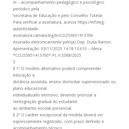
III – acompanhamento pedagógico e psicológico
periódico pela
Secretaria de Educação e pelo Conselho Tutelar.
Para verificar a assinatura, acesse https://infoleg-
autenticidade-
assinatura.camara.leg.br/CD255851413700
Assinado eletronicamente pelo(a) Dep. Duda Ramos
Apresentação: 03/11/2025 14:18:13.610 – Mesa
*CD255851413700* PL n.5588/2025
5
§ 1º O modelo alternativo poderá compreender
educação a
distância assistida, ensino domiciliar supervisionado ou
plano educacional
individualizado intensivo, devendo priorizar a
reintegração gradual do estudante
ao ambiente escolar presencial.
§ 2º O caráter excepcional da medida deverá ser
expressamente registrado, com prazo definido e
acompanhamento técnico