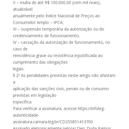
II – multa de até R$ 100.000,00 (cem mil reais),
atualizável
anualmente pelo Índice Nacional de Preços ao
Consumidor Amplo – IPCA;
III – suspensão temporária da autorização ou do
credenciamento de funcionamento;
IV – cassação da autorização de funcionamento, no
caso de
reincidência grave ou resistência injustificada ao
cumprimento das obrigações
legais.
§ 2º As penalidades previstas neste artigo não afastam
a
aplicação das sanções civis, penais ou de consumo
previstas em legislação
específica.
Para verificar a assinatura, acesse https://infoleg-
autenticidade-
assinatura.camara.leg.br/CD255851413700
Assinado eletronicamente pelo(a) Dep. Duda Ramos