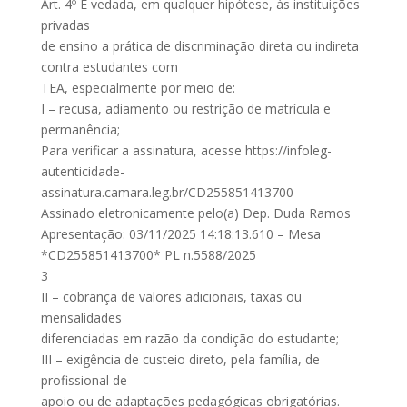
Art. 4º É vedada, em qualquer hipótese, às instituições
privadas
de ensino a prática de discriminação direta ou indireta
contra estudantes com
TEA, especialmente por meio de:
I – recusa, adiamento ou restrição de matrícula e
permanência;
Para verificar a assinatura, acesse https://infoleg-
autenticidade-
assinatura.camara.leg.br/CD255851413700
Assinado eletronicamente pelo(a) Dep. Duda Ramos
Apresentação: 03/11/2025 14:18:13.610 – Mesa
*CD255851413700* PL n.5588/2025
3
II – cobrança de valores adicionais, taxas ou
mensalidades
diferenciadas em razão da condição do estudante;
III – exigência de custeio direto, pela família, de
profissional de
apoio ou de adaptações pedagógicas obrigatórias.