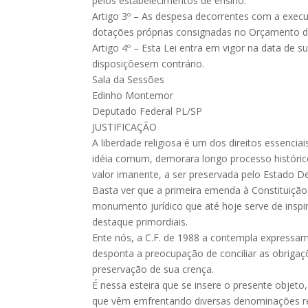
pelos estabelecimentos de ensino.
Artigo 3º – As despesa decorrentes com a execu
dotações próprias consignadas no Orçamento d
Artigo 4º – Esta Lei entra em vigor na data de 
disposiçõesem contrário.
Sala da Sessões
Edinho Montemor
Deputado Federal PL/SP
JUSTIFICAÇÃO
A liberdade religiosa é um dos direitos essenc
idéia comum, demorara longo processo histórico
valor imanente, a ser preservada pelo Estado D
Basta ver que a primeira emenda à Constituiçã
monumento jurídico que até hoje serve de insp
destaque primordiais.
Ente nós, a C.F. de 1988 a contempla expressamen
desponta a preocupação de conciliar as obrigaç
preservação de sua crença.
É nessa esteira que se insere o presente objeto
que vêm emfrentando diversas denominações re