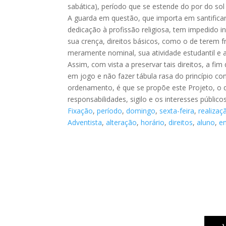
sabática), período que se estende do por do sol 
A guarda em questão, que importa em santifica
dedicação à profissão religiosa, tem impedido 
sua crença, direitos básicos, como o de terem 
meramente nominal, sua atividade estudantil e 
Assim, com vista a preservar tais direitos, a fim 
em jogo e não fazer tábula rasa do princípio co
ordenamento, é que se propõe este Projeto, o qu
responsabilidades, sigilo e os interesses públi
Fixação
,
período
,
domingo
,
sexta-feira
,
realizaç
Adventista
,
alteração
,
horário
,
direitos
,
aluno
,
e