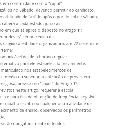
es em confrmidade com o “caput”
lizá-los no Sábado, devendo permitir ao candidato,
ossibilidade de fazê-lo após o por do sol de sábado;
, caberá a cada estado, junto às
rio em que se aplica o disposto no artigo 1º;
erior deverá ser precedida de
 dirigido à entidade organizadora, até 72 (setenta e
ertame;
ncomunicável desde o horário regular
alternativo para ele estabelecido previamente.
e matriculado nos estabelecimentos de
al, médio ou superior, a aplicação de provas em
ligiosa, previsto no “caput” do Artigo 1º;
vistos neste artigo, requerer à escola
ula e para fins de obtenção de frequência, seja-lhe
 trabalho escrito ou qualquer outra atividade de
elecimento de ensino, observados os parâmetros
ia;
o serão obrigatoriamente deferidos