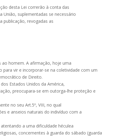
ção desta Lei correrão à conta das
a União, suplementadas se necessário
sua publicação, revogadas as
iais ao homem. A afirmação, hoje uma
 para vir e incorporar-se na coletividade com um
emocrático de Direito.
o dos Estados Unidos da América,
iração, preocupara-se em outorga-lhe proteção e
te no seu Art.5º, VIII, no qual
ões e anseios naturais do indivíduo com a
, atentando a uma dificuldade héculea
ligiosas, concernentes à guarda do sábado (guarda