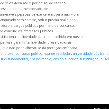
de sexta-feira até o por do sol de sábado.
r esse período mencionado, de
inumeráveis pessoas de exercerem , para não violar
franqueado sem cerceio, sob o prisma real e não
acesso a cargos públicos por meio de concurso.
de conciliar os interesses jurídicos
nstitucional de liberdade de credo acolhido em nosso
al visa garantir tal liberdade, preservadas as
cos, que não pode alherar-se da proteção enfocada.
ão
,
prova
,
concurso público
,
exame vestibular
,
universidade pública
,
u
nsino fundamental
,
ensino médio
,
ensino superior
,
substituição
,
ausê