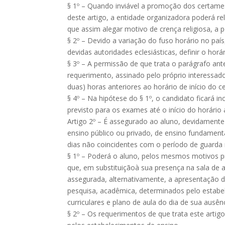
§ 1º – Quando inviável a promoção dos certam
deste artigo, a entidade organizadora poderá re
que assim alegar motivo de crença religiosa, a p
§ 2º – Devido a variação do fuso horário no país
devidas autoridades eclesiásticas, definir o horá
§ 3º – A permissão de que trata o parágrafo ant
requerimento, assinado pelo próprio interessado,
duas) horas anteriores ao horário de início do c
§ 4º – Na hipótese do § 1º, o candidato ficará i
previsto para os exames até o início do horário 
Artigo 2º – É assegurado ao aluno, devidament
ensino público ou privado, de ensino fundament
dias não coincidentes com o período de guarda re
§ 1º – Poderá o aluno, pelos mesmos motivos pre
que, em substituiçãoà sua presença na sala de a
assegurada, alternativamente, a apresentação de
pesquisa, acadêmica, determinados pelo estab
curriculares e plano de aula do dia de sua ausênc
§ 2º – Os requerimentos de que trata este artig