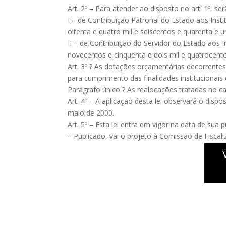
Art. 2º – Para atender ao disposto no art. 1º, s
I – de Contribuição Patronal do Estado aos Inst
oitenta e quatro mil e seiscentos e quarenta e u
II – de Contribuição do Servidor do Estado aos I
novecentos e cinquenta e dois mil e quatrocentos
Art. 3º ? As dotações orçamentárias decorrente
para cumprimento das finalidades institucionais
Parágrafo único ? As realocações tratadas no ca
Art. 4º – A aplicação desta lei observará o dis
maio de 2000.
Art. 5º – Esta lei entra em vigor na data de sua p
– Publicado, vai o projeto à Comissão de Fiscal