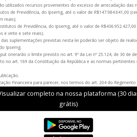
erão utilizados recursos provenientes do excesso de arrecadação das r
itutos de Previdência, do Ipsemg, até o valor de R$147.984.641,00 (c
m reais);
nstitutos de Previdência, do Ipsemg, até o valor de R$436.952.427,00 
 e vinte e sete reais).
s das suplementações previstas nesta lei poderão ser objeto de re
 do Ipsemg.
put onerarão o limite previsto no art. 9º da Lei nº 25.124, de 30 de 
posto no art. 169 da Constituição da República e as normas pertinente
ublicação.
ização Financeira para parecer, nos termos do art. 204 do Regimento 
Visualizar completo na nossa plataforma (30 dia
grátis)