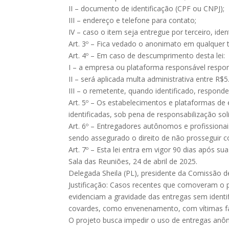
II – documento de identificação (CPF ou CNPJ);
III – endereço e telefone para contato;
IV – caso o item seja entregue por terceiro, ide
Art. 3º – Fica vedado o anonimato em qualquer 
Art. 4º – Em caso de descumprimento desta lei:
I – a empresa ou plataforma responsável respond
II – será aplicada multa administrativa entre R
III – o remetente, quando identificado, responde
Art. 5º – Os estabelecimentos e plataformas d
identificadas, sob pena de responsabilização soli
Art. 6º – Entregadores autônomos e profissionai
sendo assegurado o direito de não prosseguir c
Art. 7º – Esta lei entra em vigor 90 dias após su
Sala das Reuniões, 24 de abril de 2025.
Delegada Sheila (PL), presidente da Comissão 
Justificação: Casos recentes que comoveram o
evidenciam a gravidade das entregas sem identi
covardes, como envenenamento, com vítimas fata
O projeto busca impedir o uso de entregas anôn