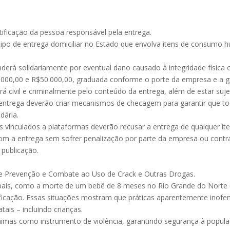
ntificação da pessoa responsável pela entrega.
tipo de entrega domiciliar no Estado que envolva itens de consumo 
erá solidariamente por eventual dano causado à integridade física ou
$5.000,00 e R$50.000,00, graduada conforme o porte da empresa e a g
rá civil e criminalmente pelo conteúdo da entrega, além de estar sujei
e entrega deverão criar mecanismos de checagem para garantir que
dária.
s vinculados a plataformas deverão recusar a entrega de qualquer ite
om a entrega sem sofrer penalização por parte da empresa ou contr
a publicação.
de Prevenção e Combate ao Uso de Crack e Outras Drogas.
 país, como a morte de um bebê de 8 meses no Rio Grande do Norte
ficação. Essas situações mostram que práticas aparentemente inofen
is – incluindo crianças.
imas como instrumento de violência, garantindo segurança à popula