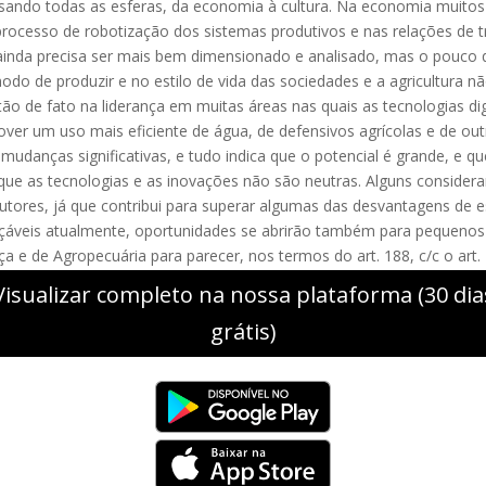
sando todas as esferas, da economia à cultura. Na economia muitos
rocesso de robotização dos sistemas produtivos e nas relações de t
 ainda precisa ser mais bem dimensionado e analisado, mas o pouco 
o de produzir e no estilo de vida das sociedades e a agricultura nã
stão de fato na liderança em muitas áreas nas quais as tecnologias di
omover um uso mais eficiente de água, de defensivos agrícolas e de 
mudanças significativas, e tudo indica que o potencial é grande, e 
e as tecnologias e as inovações não são neutras. Alguns consideram
ores, já que contribui para superar algumas das desvantagens de es
nçáveis atualmente, oportunidades se abrirão também para pequenos
ça e de Agropecuária para parecer, nos termos do art. 188, c/c o art
Visualizar completo na nossa plataforma (30 dia
grátis)