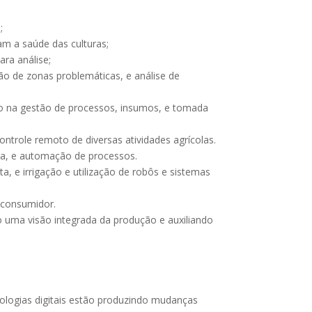
;
am a saúde das culturas;
ra análise;
ão de zonas problemáticas, e análise de
do na gestão de processos, insumos, e tomada
ntrole remoto de diversas atividades agrícolas.
afra, e automação de processos.
a, e irrigação e utilização de robôs e sistemas
o consumidor.
o uma visão integrada da produção e auxiliando
nologias digitais estão produzindo mudanças