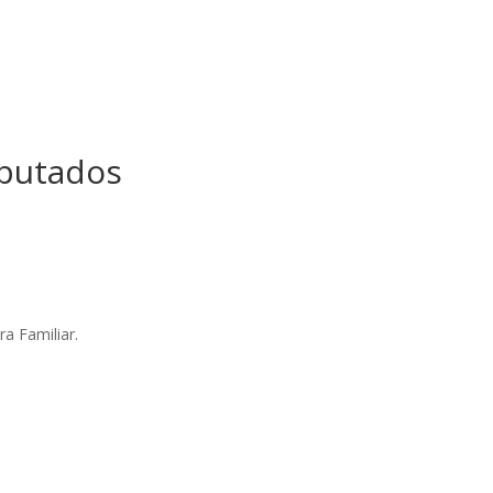
eputados
a
ra Familiar.