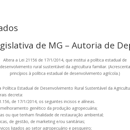
ados
gislativa de MG – Autoria de D
Altera a Lei 21156 de 17/1/2014, que institui a política estadual de
desenvolvimento rural sustentável da agricultura familiar. (Acrescent
princípios à política estadual de desenvolvimento agrícola.)
 a Política Estadual de Desenvolvimento Rural Sustentável da Agricultu
ais decreta:
21.156, de 17/1/2014, os seguintes incisos e alíneas.
de melhoramento genético da produção agropecuária;
vas ou que tenham finalidade de restauração ambiental;
gicas, de gestão, de marketing e/ou sanitárias;
viços ligados ao setor agropecuário e pesqueiro;