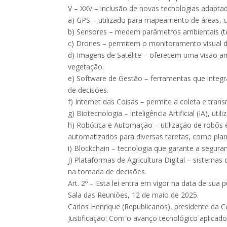
V – XXV – inclusão de novas tecnologias adaptada
a) GPS – utilizado para mapeamento de áreas, c
b) Sensores – medem parâmetros ambientais (tem
c) Drones – permitem o monitoramento visual de
d) Imagens de Satélite – oferecem uma visão am
vegetação.
e) Software de Gestão – ferramentas que integ
de decisões.
f) Internet das Coisas – permite a coleta e tra
g) Biotecnologia – inteligência Artificial (IA), 
h) Robótica e Automação – utilização de robôs e
automatizados para diversas tarefas, como planti
i) Blockchain – tecnologia que garante a segura
j) Plataformas de Agricultura Digital – sistem
na tomada de decisões.
Art. 2º – Esta lei entra em vigor na data de sua p
Sala das Reuniões, 12 de maio de 2025.
Carlos Henrique (Republicanos), presidente da
Justificação: Com o avanço tecnológico aplicado