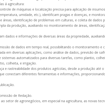
s á agricultura:
ontrole de máquinas e localização precisa para aplicação de insumos
peratura, umidade, etc.), identificam pragas e doenças, e monitor
 áreas, identificação de problemas em culturas, e coleta de dados pa
pla da produção, auxiliando no monitoramento de áreas, identificaç
ram dados e informações de diversas áreas da propriedade, auxilian
nsmissão de dados em tempo real, possibilitando o monitoramento e co
utilizada em diversas aplicações, como análise de dados, previsão de s
 sistemas automatizados para diversas tarefas, como plantio, colheit
o, colheita, e irrigação.
nça e rastreabilidade dos produtos agrícolas, desde a produção até 
as que conectam diferentes ferramentas e informações, proporcionand
ublicação.
 Comissão de Redação.
 ao setor de agronegócios, em especial na agricultura, as novas tec