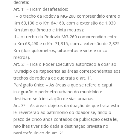
decreta:
Art. 1º – Ficam desafetados:
I – o trecho da Rodovia MG-260 compreendido entre o
Km 63,130 e o Km 64,160, com a extensão de 1,030
Km (um quilômetro e trinta metros);
II – o trecho da Rodovia MG-260 compreendido entre
o Km 68,490 e o Km 71,315, com a extensão de 2,825
Km (dois quilômetros, oitocentos e vinte e cinco
metros).
Art. 2º – Fica o Poder Executivo autorizado a doar ao
Município de Itapecerica as áreas correspondentes aos
trechos de rodovia de que trata o art. 1º.
Parágrafo único – As áreas a que se refere o caput
integrarão o perímetro urbano do município e
destinam-se à instalação de vias urbanas.
Art. 3º – As áreas objetos da doação de que trata esta
lei reverterão ao patrimônio do doador se, findo o
prazo de cinco anos contados da publicação desta lei,
não lhes tiver sido dada a destinação prevista no
parágrafo único do art. 2º.