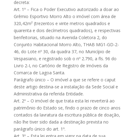
decreta:
Art. 1º – Fica o Poder Executivo autorizado a doar ao
Grêmio Esportivo Morro Alto o imóvel com área de
320,42m² (trezentos e vinte metros quadrados e
quarenta e dois decímetros quadrados), e respectivas
benfeitorias, situado na Avenida Coletora 2, do
Conjunto Habitacional Morro Alto, THAB MG1-GD-2-
46, do Lote nº 30, da quadra 37, no Município de
Vespasiano, e registrado sob o nº 2.790, a fls. 96 do
Livro 2-I, no Cartório de Registro de Imóveis da
Comarca de Lagoa Santa.
Parágrafo único – O imóvel a que se refere o caput
deste artigo destina-se a instalação da Sede Social e
Administrativa da referida Entidade.
Art. 2º – O imóvel de que trata esta lei reverterá ao
patrimônio do Estado se, findo o prazo de cinco anos
contados da lavratura da escritura pública de doação,
não lhe tiver sido dada a destinação prevista no
parágrafo único do art. 1º.
Art. 3º – Esta lei entra em vigor na data de sua