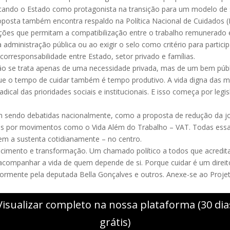
locando o Estado como protagonista na transição para um modelo de
oposta também encontra respaldo na Política Nacional de Cuidados (L
ões que permitam a compatibilização entre o trabalho remunerado e 
 a administração pública ou ao exigir o selo como critério para parti
 corresponsabilidade entre Estado, setor privado e famílias.
Não se trata apenas de uma necessidade privada, mas de um bem públi
ue o tempo de cuidar também é tempo produtivo. A vida digna das m
ical das prioridades sociais e institucionais. E isso começa por legi
êm sendo debatidas nacionalmente, como a proposta de redução da j
adas por movimentos como o Vida Além do Trabalho – VAT. Todas ess
uem a sustenta cotidianamente – no centro.
hecimento e transformação. Um chamado político a todos que acredi
 e acompanhar a vida de quem depende de si. Porque cuidar é um direit
ormente pela deputada Bella Gonçalves e outros. Anexe-se ao Projet
Visualizar completo na nossa plataforma (30 dia
grátis)