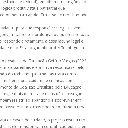
 estadual e federal), em diferentes regiões do
gica produtivista e patriarcal que
 pouco ou nenhum apoio. Trata-se de um chamado
salarial, para que responsáveis legais levem
rnações, tratamentos prolongados ou mesmo para
 responde diretamente a essa lacuna legal e
edade e do Estado garantir proteção integral à
ndo pesquisa da Fundação Getúlio Vargas (2022),
s monoparentais e é a única responsável pelo
undo do trabalho que ainda as trata como
s – mulheres que cuidam de crianças com
amento da Coalizão Brasileira pela Educação
heres, e mais da metade delas não consegue
também resistir ao abandono e sobreviver em
s é um passo mínimo, mas poderoso, rumo a uma
ra os casos de cuidado, o projeto institui um
icas, ele transforma a contratação pública em