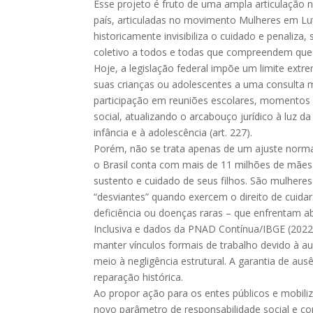
Esse projeto é fruto de uma ampla articulação n
país, articuladas no movimento Mulheres em Lut
historicamente invisibiliza o cuidado e penali
coletivo a todos e todas que compreendem que
Hoje, a legislação federal impõe um limite extr
suas crianças ou adolescentes a uma consulta 
participação em reuniões escolares, momentos 
social, atualizando o arcabouço jurídico à luz d
infância e à adolescência (art. 227).
Porém, não se trata apenas de um ajuste normat
o Brasil conta com mais de 11 milhões de mães 
sustento e cuidado de seus filhos. São mulhere
“desviantes” quando exercem o direito de cuida
deficiência ou doenças raras – que enfrentam a
Inclusiva e dados da PNAD Contínua/IBGE (2022
manter vínculos formais de trabalho devido à au
meio à negligência estrutural. A garantia de a
reparação histórica.
Ao propor ação para os entes públicos e mobiliz
novo parâmetro de responsabilidade social e c