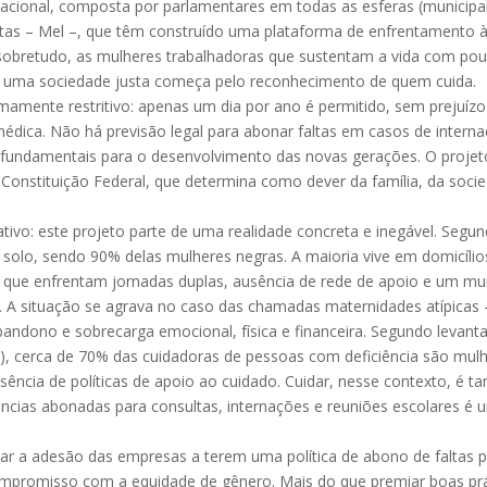
acional, composta por parlamentares em todas as esferas (municipal,
as – Mel –, que têm construído uma plataforma de enfrentamento à ló
za, sobretudo, as mulheres trabalhadoras que sustentam a vida com
 uma sociedade justa começa pelo reconhecimento de quem cuida.
emamente restritivo: apenas um dia por ano é permitido, sem prejuízo 
médica. Não há previsão legal para abonar faltas em casos de inte
fundamentais para o desenvolvimento das novas gerações. O projeto
a Constituição Federal, que determina como dever da família, da soci
ivo: este projeto parte de uma realidade concreta e inegável. Segu
solo, sendo 90% delas mulheres negras. A maioria vive em domicílio
s que enfrentam jornadas duplas, ausência de rede de apoio e um m
r. A situação se agrava no caso das chamadas maternidades atípica
bandono e sobrecarga emocional, física e financeira. Segundo levant
), cerca de 70% das cuidadoras de pessoas com deficiência são mul
sência de políticas de apoio ao cuidado. Cuidar, nesse contexto, é 
usências abonadas para consultas, internações e reuniões escolare
ar a adesão das empresas a terem uma política de abono de faltas pa
ompromisso com a equidade de gênero. Mais do que premiar boas prát