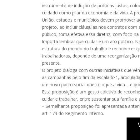
instrumento de indução de políticas justas, co
cuidado como pilar da economia e da vida. A pr
União, estados e municípios devem promover aç
projeto, ao incluir cláusulas nos contratos com
público, torna efetiva essa diretriz, com foco na
Importa lembrar que cuidar é um ato político. 
estrutura do mundo do trabalho e reconhecer q
trabalhadoras, depende de uma reorganização rad
presente.
O projeto dialoga com outras iniciativas que v
as campanhas pelo fim da escala 6×1, articul
um novo pacto social que coloque a vida – e q
Esta proposição é um gesto coletivo de recon
cuidar e trabalhar, entre sustentar sua família
– Semelhante proposição foi apresentada anteri
art. 173 do Regimento Interno.