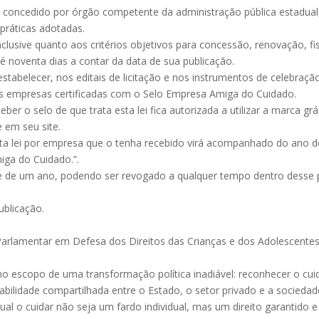
 concedido por órgão competente da administração pública estadual,
práticas adotadas.
nclusive quanto aos critérios objetivos para concessão, renovação, fi
té noventa dias a contar da data de sua publicação.
estabelecer, nos editais de licitação e nos instrumentos de celebração
s empresas certificadas com o Selo Empresa Amiga do Cuidado.
eber o selo de que trata esta lei fica autorizada a utilizar a marca g
 em seu site.
sta lei por empresa que o tenha recebido virá acompanhado do ano de
ga do Cuidado.”.
idade de um ano, podendo ser revogado a qualquer tempo dentro desse
ublicação.
Parlamentar em Defesa dos Direitos das Crianças e dos Adolescentes n
re no escopo de uma transformação política inadiável: reconhecer o c
bilidade compartilhada entre o Estado, o setor privado e a sociedad
qual o cuidar não seja um fardo individual, mas um direito garantido e