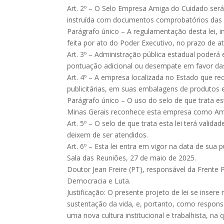
Art. 2º – O Selo Empresa Amiga do Cuidado será
instruída com documentos comprobatórios das 
Parágrafo único – A regulamentação desta lei, i
feita por ato do Poder Executivo, no prazo de a
Art. 3º – Administração pública estadual poderá 
pontuação adicional ou desempate em favor da
Art. 4º – A empresa localizada no Estado que rec
publicitárias, em suas embalagens de produtos e
Parágrafo único – O uso do selo de que trata e
Minas Gerais reconhece esta empresa como Ami
Art. 5º – O selo de que trata esta lei terá val
deixem de ser atendidos.
Art. 6º – Esta lei entra em vigor na data de sua p
Sala das Reuniões, 27 de maio de 2025.
Doutor Jean Freire (PT), responsável da Frente 
Democracia e Luta.
Justificação: O presente projeto de lei se inse
sustentação da vida, e, portanto, como responsa
uma nova cultura institucional e trabalhista, na 