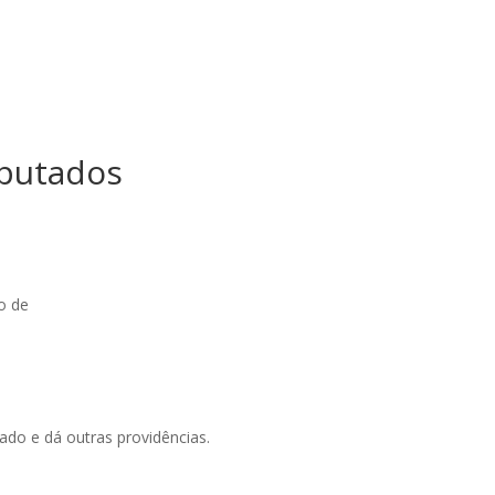
eputados
o de
tado e dá outras providências.