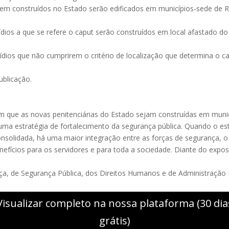
 serem construídos no Estado serão edificados em municípios-sede de
ídios a que se refere o caput serão construídos em local afastado do 
sídios que não cumprirem o critério de localização que determina o 
ublicação.
 com que as novas penitenciárias do Estado sejam construídas em mun
 uma estratégia de fortalecimento da segurança pública. Quando o es
consolidada, há uma maior integração entre as forças de segurança, o
efícios para os servidores e para toda a sociedade. Diante do expos
iça, de Segurança Pública, dos Direitos Humanos e de Administração 
Visualizar completo na nossa plataforma (30 dia
grátis)