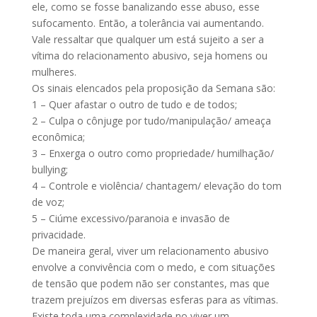
ele, como se fosse banalizando esse abuso, esse
sufocamento. Então, a tolerância vai aumentando.
Vale ressaltar que qualquer um está sujeito a ser a
vítima do relacionamento abusivo, seja homens ou
mulheres.
Os sinais elencados pela proposição da Semana são:
1 – Quer afastar o outro de tudo e de todos;
2 – Culpa o cônjuge por tudo/manipulação/ ameaça
econômica;
3 – Enxerga o outro como propriedade/ humilhação/
bullying;
4 – Controle e violência/ chantagem/ elevação do tom
de voz;
5 – Ciúme excessivo/paranoia e invasão de
privacidade.
De maneira geral, viver um relacionamento abusivo
envolve a convivência com o medo, e com situações
de tensão que podem não ser constantes, mas que
trazem prejuízos em diversas esferas para as vítimas.
Existe toda uma complexidade no viver um