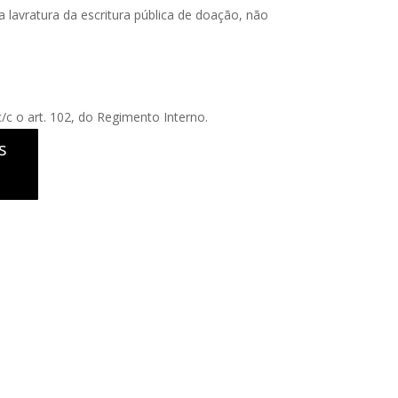
a lavratura da escritura pública de doação, não
c/c o art. 102, do Regimento Interno.
s