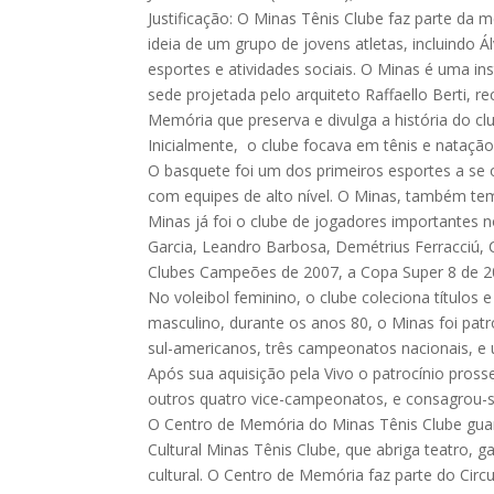
Justificação: O Minas Tênis Clube faz parte da
ideia de um grupo de jovens atletas, incluindo
esportes e atividades sociais. O Minas é uma in
sede projetada pelo arquiteto Raffaello Berti, 
Memória que preserva e divulga a história do clu
Inicialmente, o clube focava em tênis e natação
O basquete foi um dos primeiros esportes a se 
com equipes de alto nível. O Minas, também tem
Minas já foi o clube de jogadores importantes 
Garcia, Leandro Barbosa, Demétrius Ferracciú, 
Clubes Campeões de 2007, a Copa Super 8 de 2
No voleibol feminino, o clube coleciona títulos
masculino, durante os anos 80, o Minas foi pa
sul-americanos, três campeonatos nacionais, e
Após sua aquisição pela Vivo o patrocínio pros
outros quatro vice-campeonatos, e consagrou-se
O Centro de Memória do Minas Tênis Clube guard
Cultural Minas Tênis Clube, que abriga teatro, g
cultural. O Centro de Memória faz parte do Circ