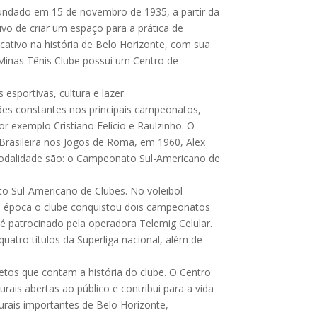
 fundado em 15 de novembro de 1935, a partir da
vo de criar um espaço para a prática de
icativo na história de Belo Horizonte, com sua
O Minas Tênis Clube possui um Centro de
esportivas, cultura e lazer.
ções constantes nos principais campeonatos,
 exemplo Cristiano Felício e Raulzinho. O
 Brasileira nos Jogos de Roma, em 1960, Alex
 modalidade são: o Campeonato Sul-Americano de
ato Sul-Americano de Clubes. No voleibol
ta época o clube conquistou dois campeonatos
 patrocinado pela operadora Telemig Celular.
atro títulos da Superliga nacional, além de
etos que contam a história do clube. O Centro
rais abertas ao público e contribui para a vida
urais importantes de Belo Horizonte,