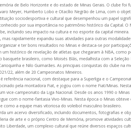
 memória de Belo Horizonte e do estado de Minas Gerais. O clube foi
 Álvaro Meyer, Humberto Lobo e Otacílio Negrão de Lima, com o objeti
stituição sociodesportiva e cultural que desempenhou um papel signif
reconhecido por sua importância no patrimônio histórico da Capital. 
be, incluindo seu impacto na cultura e no esporte da capital mineira.
, mas rapidamente expandiu suas atividades para outras modalidades 
organizar e ter bons resultados no Minas e destaca-se por participa
 um histórico de revelação de atletas que chegaram à NBA, como por
no basquete brasileiro, como Moisés Blás, medalhista com a Seleção
Carioquinha e Nilo Guimarães. As principais conquistas do clube na
021/22, além de 20 Campeonatos Mineiros.
 e é referência nacional, com destaque para a Superliga e o Campeon
trocinado pela montadora Fiat, e jogou com o nome Fiat/Minas. Nes
 um vice-campeonato da Liga Nacional. Desde os anos 1990 o Minas é
segue com o nome-fantasia Vivo-Minas. Nesta época o Minas obteve qu
 como a equipe mais vitoriosa do voleibol masculino brasileiro.
a um acervo diversificado, incluindo documentos, fotografias e obj
aleria de arte e o próprio Centro de Memória, promove atividades cultu
uito Liberdade, um complexo cultural que reúne diversos espaços cult