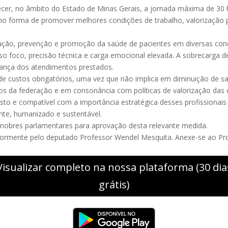
elecer, no âmbito do Estado de Minas Gerais, a jornada máxima de 30 
o forma de promover melhores condições de trabalho, valorização pro
itação, prevenção e promoção da saúde de pacientes em diversas con
tenso foco, precisão técnica e carga emocional elevada. A sobrecarg
rança dos atendimentos prestados.
e custos obrigatórios, uma vez que não implica em diminuição de s
os da federação e em consonância com políticas de valorização das 
usto e compatível com a importância estratégica desses profissionai
ente, humanizado e sustentável.
nobres parlamentares para aprovação desta relevante medida.
iormente pelo deputado Professor Wendel Mesquita. Anexe-se ao Proj
Visualizar completo na nossa plataforma (30 dia
grátis)