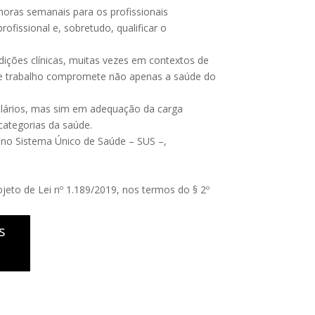
horas semanais para os profissionais
fissional e, sobretudo, qualificar o
dições clínicas, muitas vezes em contextos de
a de trabalho compromete não apenas a saúde do
alários, mas sim em adequação da carga
categorias da saúde.
s no Sistema Único de Saúde – SUS –,
eto de Lei nº 1.189/2019, nos termos do § 2º
s