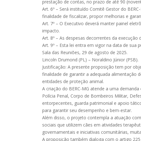
prestação de contas, no prazo de até 90 (noventa
Art. 6º – Será instituído Comitê Gestor do BER
finalidade de fiscalizar, propor melhorias e gar
Art. 7º – O Executivo deverá manter painel eletr
impacto.
Art. 8º – As despesas decorrentes da execução 
Art. 9º – Esta lei entra em vigor na data de sua p
Sala das Reuniões, 29 de agosto de 2025.
Lincoln Drumond (PL) – Noraldino Júnior (PSB).
Justificação: A presente proposição tem por ob
finalidade de garantir a adequada alimentação de
entidades de proteção animal.
A criação do BERC-MG atende a uma demanda concr
Polícia Penal, Corpo de Bombeiros Militar, De
entorpecentes, guarda patrimonial e apoio táti
para garantir seu desempenho e bem-estar.
Além disso, o projeto contempla a atuação comp
sociais que utilizem cães em atividades terapê
governamentais e iniciativas comunitárias, muit
A proposição também dialoga com o artigo 225 d