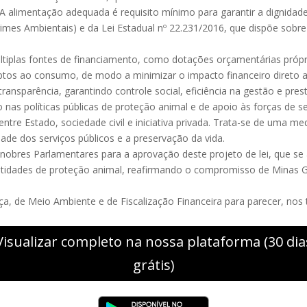
A alimentação adequada é requisito mínimo para garantir a dignidad
 Crimes Ambientais) e da Lei Estadual nº 22.231/2016, que dispõe sob
últiplas fontes de financiamento, como dotações orçamentárias pró
aptos ao consumo, de modo a minimizar o impacto financeiro direto a
ransparência, garantindo controle social, eficiência na gestão e pre
 nas políticas públicas de proteção animal e de apoio às forças 
ntre Estado, sociedade civil e iniciativa privada. Trata-se de uma me
dade dos serviços públicos e a preservação da vida.
obres Parlamentares para a aprovação deste projeto de lei, que s
tidades de proteção animal, reafirmando o compromisso de Minas Ge
iça, de Meio Ambiente e de Fiscalização Financeira para parecer, nos 
Visualizar completo na nossa plataforma (30 dia
grátis)