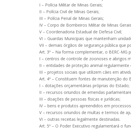
I – Polícia Militar de Minas Gerais;
II – Polícia Civil de Minas Gerais;
III – Polícia Penal de Minas Gerais;
IV – Corpo de Bombeiros Militar de Minas Gerais
V – Coordenadoria Estadual de Defesa Civil;
VI – Guardas Municipais que mantenham unidade
VII – demais órgãos de segurança pública que p
Art. 3º – Na forma complementar, o BERC-MG p
I – centros de controle de zoonoses e abrigos m
II – entidades de proteção animal regularmente 
III – projetos sociais que utilizem cães em ativi
Art. 4º – Constituem fontes de manutenção do
I – dotações orçamentárias próprias do Estado;
II – recursos oriundos de emendas parlamentare
III – doações de pessoas físicas e jurídicas;
IV – bens e produtos apreendidos em processos 
V – recursos oriundos de multas e termos de aj
VI – outras receitas legalmente destinadas.
Art. 5º – O Poder Executivo regulamentará o fun