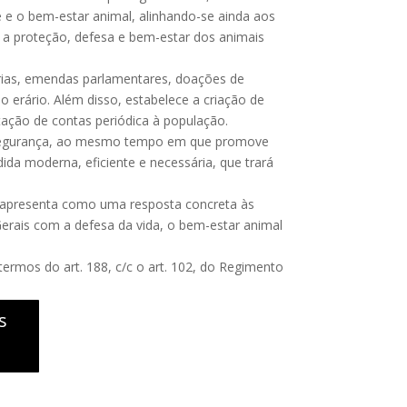
e e o bem-estar animal, alinhando-se ainda aos
re a proteção, defesa e bem-estar dos animais
prias, emendas parlamentares, doações de
o erário. Além disso, estabelece a criação de
stação de contas periódica à população.
de segurança, ao mesmo tempo em que promove
dida moderna, eficiente e necessária, que trará
e apresenta como uma resposta concreta às
rais com a defesa da vida, o bem-estar animal
termos do art. 188, c/c o art. 102, do Regimento
s