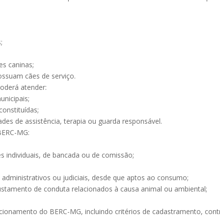
;
s caninas;
ossuam cães de serviço.
oderá atender:
unicipais;
constituídas;
dades de assistência, terapia ou guarda responsável.
 BERC-MG:
s individuais, de bancada ou de comissão;
administrativos ou judiciais, desde que aptos ao consumo;
ustamento de conduta relacionados à causa animal ou ambiental;
cionamento do BERC-MG, incluindo critérios de cadastramento, control