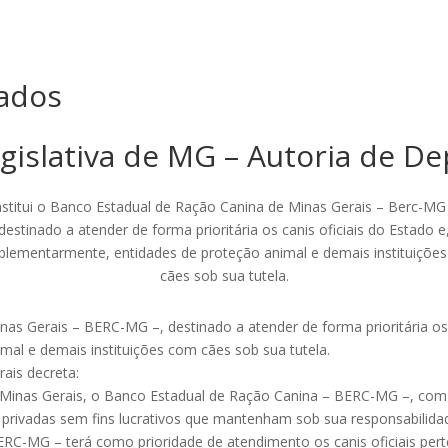
ados
gislativa de MG – Autoria de D
nstitui o Banco Estadual de Ração Canina de Minas Gerais – Berc-MG 
destinado a atender de forma prioritária os canis oficiais do Estado e
lementarmente, entidades de proteção animal e demais instituiçõe
cães sob sua tutela.
nas Gerais – BERC-MG –, destinado a atender de forma prioritária os 
al e demais instituições com cães sob sua tutela.
ais decreta:
de Minas Gerais, o Banco Estadual de Ração Canina – BERC-MG –, com a
es privadas sem fins lucrativos que mantenham sob sua responsabilid
ERC-MG – terá como prioridade de atendimento os canis oficiais pert