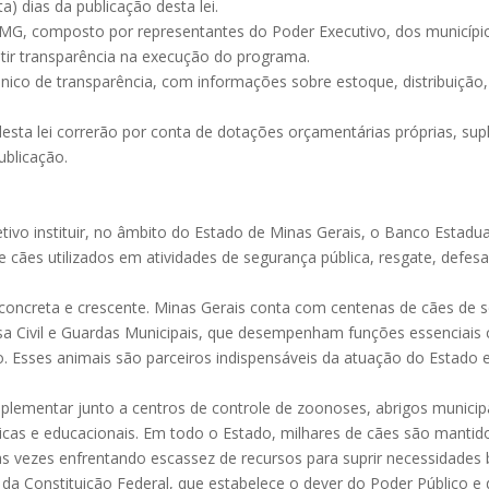
) dias da publicação desta lei.
C-MG, composto por representantes do Poder Executivo, dos município
antir transparência na execução do programa.
ônico de transparência, com informações sobre estoque, distribuição, 
desta lei correrão por conta de dotações orçamentárias próprias, su
ublicação.
jetivo instituir, no âmbito do Estado de Minas Gerais, o Banco Esta
 cães utilizados em atividades de segurança pública, resgate, defesa c
eta e crescente. Minas Gerais conta com centenas de cães de serviço
fesa Civil e Guardas Municipais, que desempenham funções essenciai
co. Esses animais são parceiros indispensáveis da atuação do Estado
lementar junto a centros de controle de zoonoses, abrigos municipa
uticas e educacionais. Em todo o Estado, milhares de cães são mantid
as vezes enfrentando escassez de recursos para suprir necessidades 
a Constituição Federal, que estabelece o dever do Poder Público e 