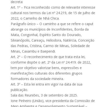
decreta:
Art. 1º – Fica reconhecido como de relevante interesse
cultural nos termos da Lei nº 24.219, de 15 de julho de
2022, o Caminho de Nhá Chica.
Parágrafo único – O caminho a que se refere o caput
abrange os municípios de Inconfidentes, Borda da
Mata, Congonhal, Espírito Santo do Dourado,
Silvianópolis, Careaçu, Heliodora, Natércia, Conceição
das Pedras, Cristina, Carmo de Minas, Soledade de
Minas, Caxambu e Baependi.
Art. 2º – O reconhecimento de que trata esta lei,
conforme dispõe o art. 2º da Lei nº 24.419. de 2022,
tem por objetivo valorizar bens, expressões e
manifestações culturais dos diferentes grupos
formadores da sociedade mineira.
Art. 3º – Esta lei entra em vigor na data de sua
publicação.
Sala das Reuniões, 3 de setembro de 2025.
Ione Pinheiro (União), vice-presidenta da Comissão de
Meio Ambiente e Desenvolvimento Sustentável –