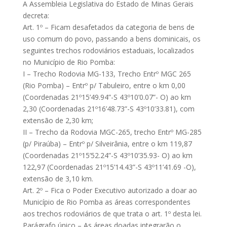
A Assembleia Legislativa do Estado de Minas Gerais
decreta:
Art. 1º – Ficam desafetados da categoria de bens de
uso comum do povo, passando a bens dominicais, os
seguintes trechos rodoviários estaduais, localizados
no Município de Rio Pomba:
I – Trecho Rodovia MG-133, Trecho Entrº MGC 265
(Rio Pomba) – Entrº p/ Tabuleiro, entre o km 0,00
(Coordenadas 21º15’49.94”-S 43º10’0.07”- O) ao km
2,30 (Coordenadas 21º16’48.73”-S 43º10’33.81), com
extensão de 2,30 km;
II – Trecho da Rodovia MGC-265, trecho Entrº MG-285
(p/ Piraúba) – Entrº p/ Silveirânia, entre o km 119,87
(Coordenadas 21º15’52.24”-S 43º10’35.93- O) ao km
122,97 (Coordenadas 21º15’14.43”-S 43º11’41.69 -O),
extensão de 3,10 km.
Art. 2º – Fica o Poder Executivo autorizado a doar ao
Município de Rio Pomba as áreas correspondentes
aos trechos rodoviários de que trata o art. 1º desta lei.
Parágrafo único – As áreas doadas integrarão o