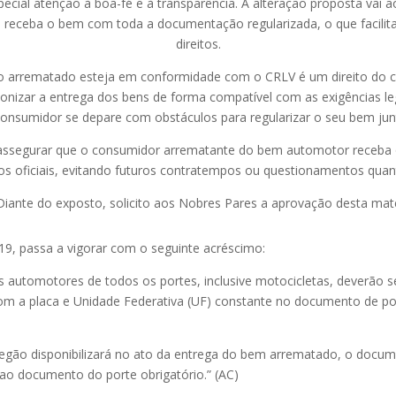
cial atenção à boa-fé e à transparência. A alteração proposta vai ao
receba o bem com toda a documentação regularizada, o que facilita 
direitos.
arrematado esteja em conformidade com o CRLV é um direito do con
monizar a entrega dos bens de forma compatível com as exigências le
consumidor se depare com obstáculos para regularizar o seu bem jun
ssegurar que o consumidor arrematante do bem automotor receba
s oficiais, evitando futuros contratempos ou questionamentos quan
nte do exposto, solicito aos Nobres Pares a aprovação desta maté
019, passa a vigorar com o seguinte acréscimo:
os automotores de todos os portes, inclusive motocicletas, deverão
om a placa e Unidade Federativa (UF) constante no documento de port
pregão disponibilizará no ato da entrega do bem arrematado, o d
o documento do porte obrigatório.” (AC)