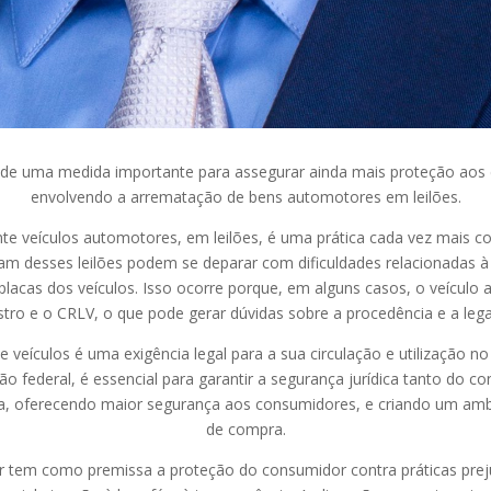
 de uma medida importante para assegurar ainda mais proteção aos
envolvendo a arrematação de bens automotores em leilões.
 veículos automotores, em leilões, é uma prática cada vez mais c
am desses leilões podem se deparar com dificuldades relacionadas à
lacas dos veículos. Isso ocorre porque, em alguns casos, o veículo
istro e o CRLV, o que pode gerar dúvidas sobre a procedência e a leg
culos é uma exigência legal para a sua circulação e utilização no te
ção federal, é essencial para garantir a segurança jurídica tanto do c
na, oferecendo maior segurança aos consumidores, e criando um amb
de compra.
 como premissa a proteção do consumidor contra práticas prejudic