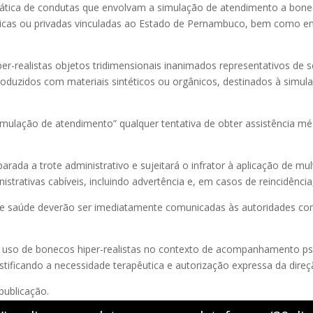
prática de condutas que envolvam a simulação de atendimento a bone
icas ou privadas vinculadas ao Estado de Pernambuco, bem como em
r-realistas objetos tridimensionais inanimados representativos d
uzidos com materiais sintéticos ou orgânicos, destinados à simulação
mulação de atendimento” qualquer tentativa de obter assistência médic
rada a trote administrativo e sujeitará o infrator à aplicação de mult
trativas cabíveis, incluindo advertência e, em casos de reincidência
de saúde deverão ser imediatamente comunicadas às autoridades co
 uso de bonecos hiper-realistas no contexto de acompanhamento psic
tificando a necessidade terapêutica e autorização expressa da direç
publicação.