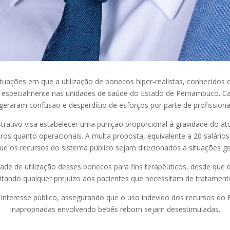
situações em que a utilização de bonecos hiper-realistas, conhecido
s, especialmente nas unidades de saúde do Estado de Pernambuco. 
eraram confusão e desperdício de esforços por parte de profissiona
strativo visa estabelecer uma punição proporcional à gravidade do a
eiros quanto operacionais. A multa proposta, equivalente a 20 salário
ue os recursos do sistema público sejam direcionados a situações g
dade de utilização desses bonecos para fins terapêuticos, desde qu
evitando qualquer prejuízo aos pacientes que necessitam de tratamento
 interesse público, assegurando que o uso indevido dos recursos do
inapropriadas envolvendo bebês reborn sejam desestimuladas.