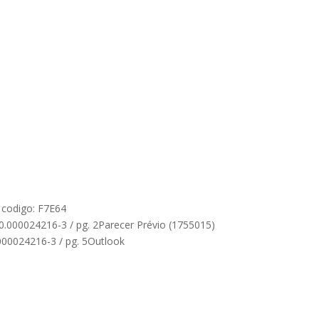
o codigo: F7E64
.000024216-3 / pg. 2Parecer Prévio (1755015)
.000024216-3 / pg. 5Outlook