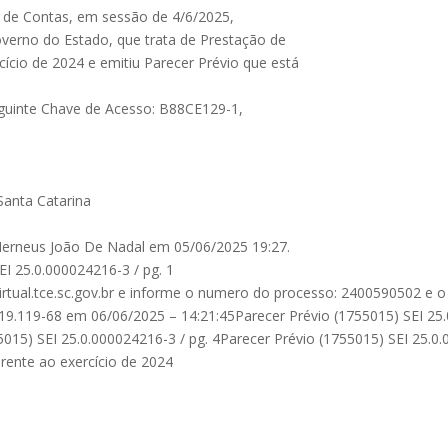
l de Contas, em sessão de 4/6/2025,
erno do Estado, que trata de Prestação de
ício de 2024 e emitiu Parecer Prévio que está
seguinte Chave de Acesso: B88CE129-1,
Santa Catarina
Herneus João De Nadal em 05/06/2025 19:27.
I 25.0.000024216-3 / pg. 1
avirtual.tce.sc.gov.br e informe o numero do processo: 2400590502 e 
.119-68 em 06/06/2025 – 14:21:45Parecer Prévio (1755015) SEI 25.0
5015) SEI 25.0.000024216-3 / pg. 4Parecer Prévio (1755015) SEI 25.0
rente ao exercício de 2024