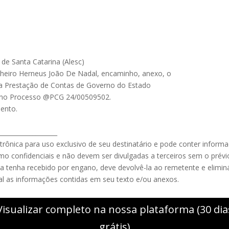
 de Santa Catarina (Alesc)
elheiro Herneus João De Nadal, encaminho, anexo, o
da Prestação de Contas de Governo do Estado
io no Processo @PCG 24/00509502.
mento.
___________________
rônica para uso exclusivo de seu destinatário e pode conter informa
mo confidenciais e não devem ser divulgadas a terceiros sem o prév
 a tenha recebido por engano, deve devolvê-la ao remetente e elimin
ial as informações contidas em seu texto e/ou anexos.
Visualizar completo na nossa plataforma (30 dia
grátis)