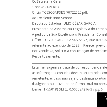
Cc Secretaria Geral
1 anexo (145 KB)
Ofício TCESCGAPSEG 70722025.pdf;
Ao Excelentíssimo Senhor
Deputado Estadual JULIO CÉSAR GARCIA
Presidente da Assembleia Legislativ a do Estado
A pedido de Sua Excelência o Presidente, Cons
Ofício T CE/SC/GAP/SEG/7072/2025, que trata 
referente ao exercício de 2023 – Parecer prév
Por gentile za, solicito a con?rmação de recebi
Respeitosamente,
____________________________________________________
Esta mensagem se trata de correspondência elet
as informações contidas devem ser tratadas co
remetente; e, caso não seja o destinatário e/ou
divulgando ou utilizando de forma total ou parc
E-mail (1755018) SEI 25.0.000024216-3 / pg. 6