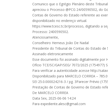
Comunico que o Egrégio Plenário deste Tribuna
apreciou o Processo @PCG 24/00590502, do Gov
Contas de Governo do Estado referente ao exerc
disponibilizado no endereço virtual.
https://www.tcesc.tc.br/processo, digitando a 
Processo: 2400590502.
Atenciosamente,
Conselheiro Herneus João De Nadal
Presidente do Tribunal de Contas do Estado de 
Assinado eletronicamente
Esse documento foi assinado digitalmente por 
Ofício TCE/SC/GAP/SEG/ 7072/2025 (1754977) SE
Para verificar a autenticidade acesse http://sal
Disponibilizado para MARCELO CORREA – 785.019
SEI 25.0.000024216-3 / pg. 3Parecer Prévio (175
Prestação de Contas de Governo de Estado refe
De MARCELO CORREA
Data Sex, 2025-06-06 14:24
Para
expediente.alesc@gmail.com