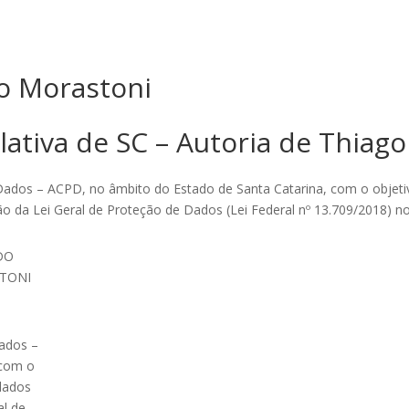
go Morastoni
lativa de SC – Autoria de Thiag
 Dados – ACPD, no âmbito do Estado de Santa Catarina, com o objeti
o da Lei Geral de Proteção de Dados (Lei Federal nº 13.709/2018) no 
DO
STONI
Dados –
 com o
 dados
al de