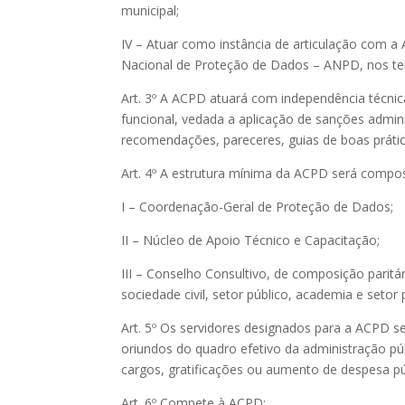
municipal;
IV – Atuar como instância de articulação com a
Nacional de Proteção de Dados – ANPD, nos te
Art. 3º A ACPD atuará com independência técnic
funcional, vedada a aplicação de sanções adminis
recomendações, pareceres, guias de boas prátic
Art. 4º A estrutura mínima da ACPD será compos
I – Coordenação-Geral de Proteção de Dados;
II – Núcleo de Apoio Técnico e Capacitação;
III – Conselho Consultivo, de composição paritár
sociedade civil, setor público, academia e setor 
Art. 5º Os servidores designados para a ACPD s
oriundos do quadro efetivo da administração púb
cargos, gratificações ou aumento de despesa pú
Art. 6º Compete à ACPD: