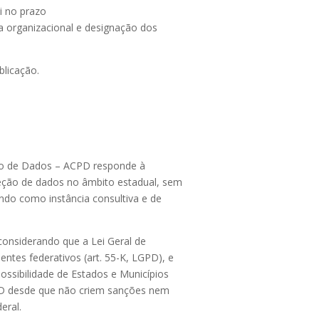
i no prazo
ra organizacional e designação dos
blicação.
ção de Dados – ACPD responde à
oteção de dados no âmbito estadual, sem
do como instância consultiva e de
considerando que a Lei Geral de
ntes federativos (art. 55-K, LGPD), e
ossibilidade de Estados e Municípios
PD desde que não criem sanções nem
eral.