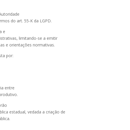
 Autoridade
rmos do art. 55-K da LGPD.
a e
trativas, limitando-se a emitir
as e orientações normativas.
ta por:
ia entre
produtivo.
erão
lica estadual, vedada a criação de
blica.