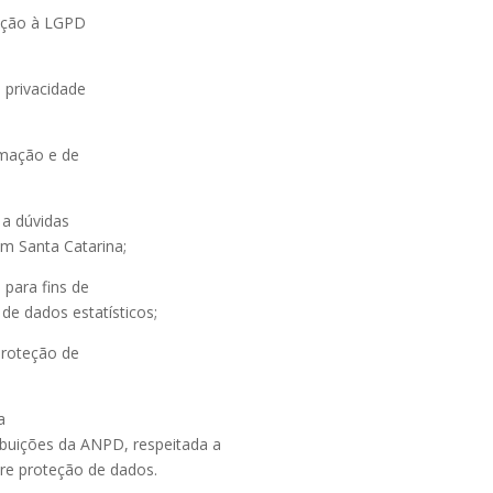
uação à LGPD
e privacidade
ormação e de
 a dúvidas
em Santa Catarina;
 para fins de
de dados estatísticos;
 proteção de
a
ribuições da ANPD, respeitada a
bre proteção de dados.