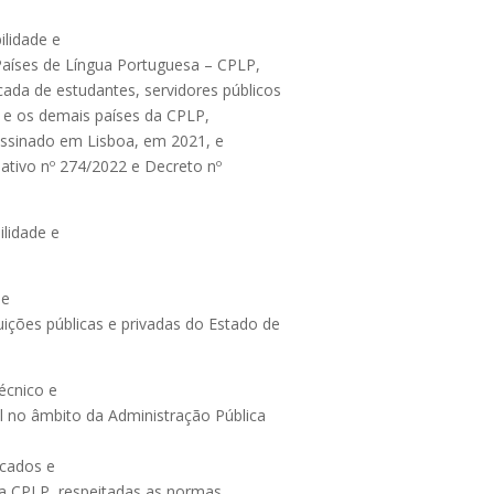
bilidade e
aíses de Língua Portuguesa – CPLP,
cada de estudantes, servidores públicos
a e os demais países da CPLP,
ssinado em Lisboa, em 2021, e
lativo nº 274/2022 e Decreto nº
ilidade e
de
uições públicas e privadas do Estado de
técnico e
l no âmbito da Administração Pública
ficados e
da CPLP, respeitadas as normas