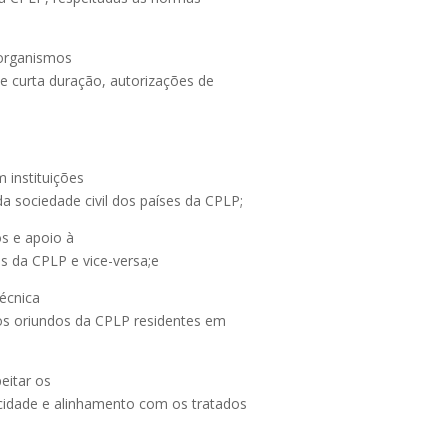
 organismos
de curta duração, autorizações de
 instituições
a sociedade civil dos países da CPLP;
os e apoio à
s da CPLP e vice-versa;e
écnica
ros oriundos da CPLP residentes em
peitar os
micidade e alinhamento com os tratados