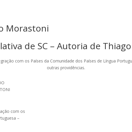
go Morastoni
lativa de SC – Autoria de Thiag
 Integração com os Países da Comunidade dos Países de Língua Portug
outras providências.
DO
STONI
egração com os
rtuguesa –