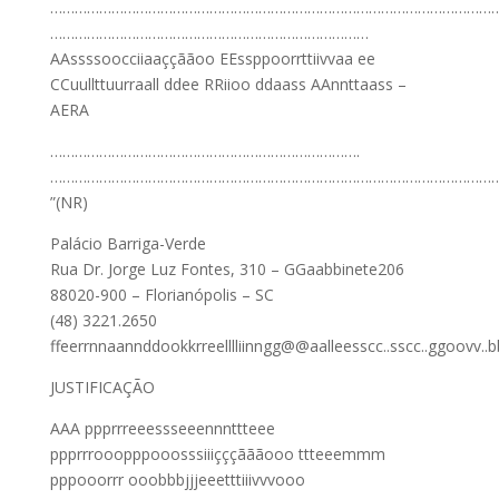
…………………………………………………………………………………………………
……………………………………………………………………
AAssssoocciiaaççããoo EEssppoorrttiivvaa ee
CCuullttuurraall ddee RRiioo ddaass AAnnttaass –
AERA
………………………………………………………………….
…………………………………………………………………………………………………
”(NR)
Palácio Barriga-Verde
Rua Dr. Jorge Luz Fontes, 310 – GGaabbinete206
88020-900 – Florianópolis – SC
(48) 3221.2650
ffeerrnnaannddookkrreelllliinngg@@aalleesscc..sscc..ggoovv..b
JUSTIFICAÇÃO
AAA ppprrreeessseeennnttteee
ppprrrooopppooosssiiiçççãããooo ttteeemmm
pppooorrr ooobbbjjjeeetttiiivvvooo