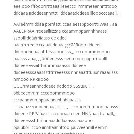
eee ooo fffooorrrtttaaallleeeccciiimmmeeennntttooo
dddaaa iiidddeeennntttiiidddaaadddeee lllooocccaaalll…
AAlléémm ddaa pprrááttiiccaa eessppoorrttiivvaa,, aa
AAEERRAA rreeaalliizzaa ccaammppaannhhaass
ssoolliiddáárriiaass ee ddee
aaarrrrrreeecccaaadddaaaçççãããooo dddeee
dddooonnnaaatttiiivvvooosss,,, cccooommmooo
aaasss aaaçççõõõeeesss eeemmm ppprrrooolll
dddeee vvvííítttiiimmmaaasss dddeee
dddeeesssaaassstttrrreeesss nnnaaatttuuurrraaaiiisss
nnnooo RRRiiiooo
GGGrrraaannndddeee dddooo SSSuuulll,,,
bbbeeemmm cccooommmooo
cccaaammmpppaaannnhhhaaasss
sssaaazzzooonnnaaaiiisss,,, cccooommmooo aaasss
dddeee PPPááássscccoooaaa eee NNNaaatttaaalll,,,
dddeeessstttiiinnnaaadddaaasss aaaooo
ppúúbblliiccoo iinnffaannttoojjuuvveenniill eemm