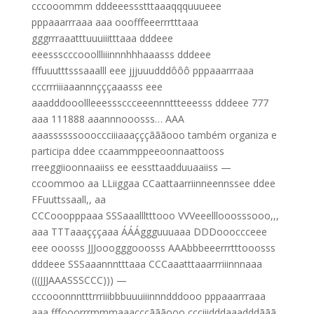
cccooommm dddeeessstttaaaqqquuueee
pppaaarrraaa aaa ooofffeeerrrtttaaa
gggrrraaatttuuuiiitttaaa dddeee
eeessscccooollliiinnnhhhaaasss dddeee
fffuuutttsssaaalll eee jjjuuudddôôô pppaaarrraaa
cccrrriiiaaannnçççaaasss eee
aaadddooollleeesssccceeennnttteeesss dddeee 777
aaa 111888 aaannnooosss… AAA
aaassssssoooccciiiaaaçççãããooo também organiza e
participa ddee ccaammppeeoonnaattooss
rreeggiioonnaaiiss ee eessttaadduuaaiiss —
ccoommoo aa LLiiggaa CCaattaarriinneennssee ddee
FFuuttssaall,, aa
CCCooopppaaa SSSaaallltttooo VVVeeelllooosssooo,,,
aaa TTTaaaçççaaa ÁÁÁggguuuaaa DDDoooccceee
eee ooosss JJJooogggooosss AAAbbbeeerrrtttooosss
dddeee SSSaaannntttaaa CCCaaatttaaarrriiinnnaaa
(((JJJAAASSSCCC))) —
cccooonnntttrrriiibbbuuuiiinnndddooo pppaaarrraaa
aaa fffooorrrmmmaaaçççãããooo ccciiidddaaadddããã