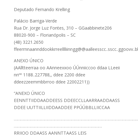
Deputado Fernando Krelling
Palácio Barriga-Verde
Rua Dr. Jorge Luz Fontes, 310 – GGaabbinete206
88020-900 – Florianópolis – SC
(48) 3221.2650
ffeerrnnaannddookkrreelllliinngg@@aalleesscc..sscc..ggoovv..b
ANEXO ÚNICO
(AAlltteerraa oo AAnneexxoo ÚÚnniiccoo ddaa LLeeii
nnºº 1188..227788,, ddee 2200 ddee
ddeezzeemmbbrroo ddee 22002211))
“ANEXO ÚNICO
EENNTTIIDDAADDEESS DDEECCLLAARRAADDAASS
DDEE UUTTIILLIIDDAADDEE PPÚÚBBLLIICCAA
…………………………………………………………………………………………………
……………………………………………………………………
RRIIOO DDAASS AANNTTAASS LEIS