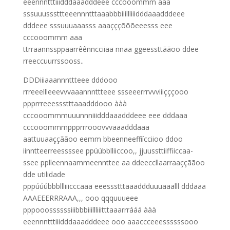
eeennntttiiidddaaadddeee cccooommm aaa
sssuuusssttteeennntttaaabbbiiillliiidddaaadddeee
dddeee sssuuuaaasss aaaçççõõõeeesss eee
cccooommm aaa
ttrraannssppaarrêênncciiaa nnaa ggeessttããoo ddee
rreeccuurrssooss..
DDDiiiaaannnttteee dddooo
rrreeellleeevvvaaannnttteee ssseeerrrvvviiiçççooo
ppprrreeessstttaaadddooo ààà
cccooommmuuunnniiidddaaadddeee eee dddaaa
cccooommmppprrrooovvvaaadddaaa
aattuuaaççããoo eemm bbeenneeffíícciioo ddoo
iinntteerreessssee ppúúbblliiccoo,, jjuussttiiffiiccaa-
ssee pplleennaammeennttee aa ddeeccllaarraaççããoo
dde utilidade
pppúúúbbbllliiicccaaa eeessstttaaaddduuuaaalll dddaaa
AAAEEERRRAAA,,, ooo qqquuueee
pppooossssssiiibbbiiillliiitttaaarrrááá ààà
eeennntttiiidddaaadddeee ooo aaaccceeessssssooo