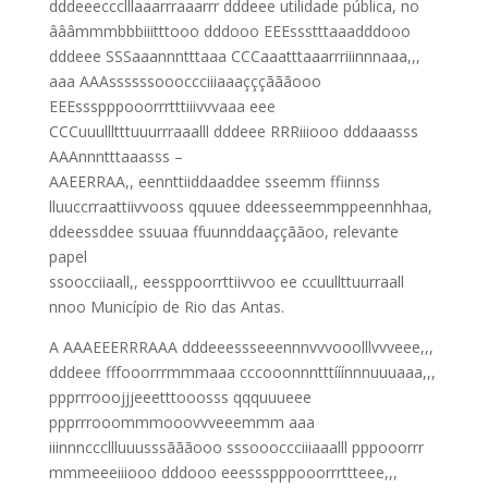
dddeeeccclllaaarrraaarrr dddeee utilidade pública, no
âââmmmbbbiiitttooo dddooo EEEssstttaaadddooo
dddeee SSSaaannntttaaa CCCaaatttaaarrriiinnnaaa,,,
aaa AAAssssssoooccciiiaaaçççãããooo
EEEssspppooorrrtttiiivvvaaa eee
CCCuuullltttuuurrraaalll dddeee RRRiiiooo dddaaasss
AAAnnntttaaasss –
AAEERRAA,, eennttiiddaaddee sseemm ffiinnss
lluuccrraattiivvooss qquuee ddeesseemmppeennhhaa,
ddeessddee ssuuaa ffuunnddaaççããoo, relevante
papel
ssoocciiaall,, eessppoorrttiivvoo ee ccuullttuurraall
nnoo Município de Rio das Antas.
A AAAEEERRRAAA dddeeessseeennnvvvooolllvvveee,,,
dddeee fffooorrrmmmaaa cccooonnntttííínnnuuuaaa,,,
ppprrrooojjjeeetttooosss qqquuueee
ppprrrooommmooovvveeemmm aaa
iiinnncccllluuusssãããooo sssoooccciiiaaalll pppooorrr
mmmeeeiiiooo dddooo eeessspppooorrrttteee,,,