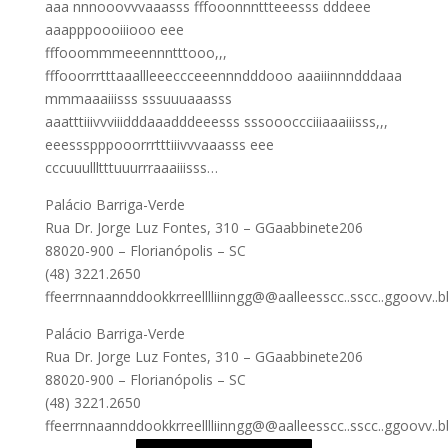
aaa nnnooovvvaaasss fffooonnnttteeesss dddeee
aaapppoooiiiooo eee
fffooommmeeennntttooo,,,
fffooorrrtttaaallleeeccceeennndddooo aaaiiinnndddaaa
mmmaaaiiisss sssuuuaaasss
aaatttiiivvviiidddaaadddeeesss sssoooccciiiaaaiiisss,,,
eeessspppooorrrtttiiivvvaaasss eee
cccuuullltttuuurrraaaiiisss…
Palácio Barriga-Verde
Rua Dr. Jorge Luz Fontes, 310 – GGaabbinete206
88020-900 – Florianópolis – SC
(48) 3221.2650
ffeerrnnaannddookkrreelllliinngg@@aalleesscc..sscc..ggoovv..b
Palácio Barriga-Verde
Rua Dr. Jorge Luz Fontes, 310 – GGaabbinete206
88020-900 – Florianópolis – SC
(48) 3221.2650
ffeerrnnaannddookkrreelllliinngg@@aalleesscc..sscc..ggoovv..b