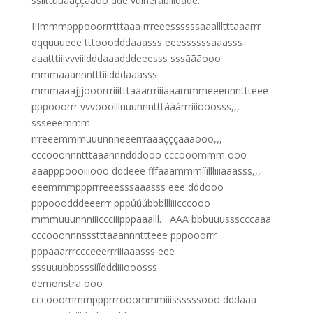
ssiittuuaaççããoo dde vulnerabilidade.
IIImmmpppooorrrtttaaa rrreeessssssaaallltttaaarrr
qqquuueee tttooodddaaasss eeessssssaaasss
aaatttiiivvviiidddaaadddeeesss sssãããooo
mmmaaannntttiiidddaaasss
mmmaaajjjooorrriiitttaaarrriiiaaammmeeennnttteee
pppooorrr vvvooollluuunnntttááárrriiiooosss,,,
ssseeemmm
rrreeemmmuuunnneeerrraaaçççãããooo,,,
cccooonnntttaaannndddooo cccooommm ooo
aaapppoooiiiooo dddeee fffaaammmíííllliiiaaasss,,,
eeemmmppprrreeesssaaasss eee dddooo
pppooodddeeerrr pppúúúbbbllliiicccooo
mmmuuunnniiiccciiipppaaalll… AAA bbbuuussscccaaa
cccooonnnssstttaaannnttteee pppooorrr
pppaaarrrccceeerrriiiaaasss eee
sssuuubbbsssííídddiiiooosss
demonstra ooo
cccooommmppprrrooommmiiissssssooo dddaaa