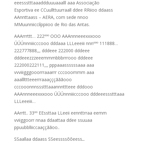
eeessstttaaaddduuuaaalll aaa Associação
Esportiva ee CCuullttuurraall ddee RRiioo ddaass
AAnnttaass – AERA, com sede nnoo
MMuunniiccííppiioo de Rio das Antas.
AAArrrttt… 222ººº OOO AAAnnneeexxxooo
ÚÚÚnnniiicccooo dddaaa LLLeeeiii nnnººº 111888…
222777888,,, dddeee 222000 dddeee
dddeeezzzeeemmmbbbrrrooo dddeee
222000222111,,, pppaaassssssaaa aaa
vvviiigggooorrraaarrr cccooommm aaa
aaalllttteeerrraaaçççãããooo
cccooonnnssstttaaannnttteee dddooo
AAAnnneeexxxooo ÚÚÚnnniiicccooo dddeeessstttaaa
LLLeeeiii…
AArrtt.. 33ºº EEssttaa LLeeii eennttrraa eemm
vviiggoorr nnaa ddaattaa ddee ssuuaa
ppuubblliiccaaççããoo..
SSaallaa ddaass SSeessssõõeess,,