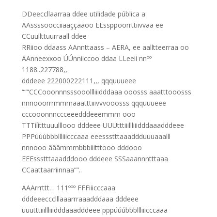
DDeeccllaarraa ddee utilidade pública a
AAssssoocciiaaççããoo EEssppoorrttiivvaa ee
CCuullttuurraall ddee
RRiioo ddaass AAnnttaass – AERA, ee aalltteerraa oo
AAnneexxoo ÚÚnniiccoo ddaa LLeeii nnºº
1188..227788,,
dddeee 222000222111,,, qqquuueee
“““CCCooonnnsssooollliiidddaaa ooosss aaatttooosss
nnnooorrrmmmaaatttiiivvvooosss qqquuueee
cccooonnnccceeedddeeemmm ooo
TTTííítttuuulllooo dddeee UUUtttiiillliiidddaaadddeee
PPPúúúbbbllliiicccaaa eeessstttaaaddduuuaaalll
nnnooo âââmmmbbbiiitttooo dddooo
EEEssstttaaadddooo dddeee SSSaaannntttaaa
CCaattaarriinnaa””..
AAArrrttt… 111ººº FFFiiicccaaa
dddeeeccclllaaarrraaadddaaa dddeee
uuutttiiillliiidddaaadddeee pppúúúbbbllliiicccaaa