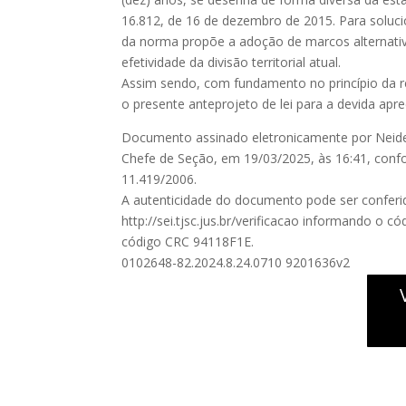
16.812, de 16 de dezembro de 2015. Para soluc
da norma propõe a adoção de marcos alternativo
efetividade da divisão territorial atual.
Assim sendo, com fundamento no princípio da r
o presente anteprojeto de lei para a devida apre
Documento assinado eletronicamente por Neide
Chefe de Seção, em 19/03/2025, às 16:41, conforme
11.419/2006.
A autenticidade do documento pode ser conferid
http://sei.tjsc.jus.br/verificacao informando o c
código CRC 94118F1E.
0102648-82.2024.8.24.0710 9201636v2