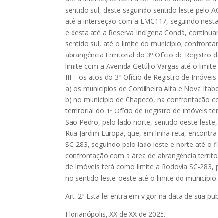
sentido sul, deste seguindo sentido leste pelo A
até a interseção com a EMC117, seguindo nesta
e desta até a Reserva Indígena Condá, continuan
sentido sul, até o limite do município; confron
abrangência territorial do 3º Ofício de Registro
limite com a Avenida Getúlio Vargas até o limite
III – os atos do 3º Ofício de Registro de Imóvei
a) os municípios de Cordilheira Alta e Nova Itab
b) no município de Chapecó, na confrontação c
territorial do 1º Ofício de Registro de Imóveis 
São Pedro, pelo lado norte, sentido oeste-lest
Rua Jardim Europa, que, em linha reta, encont
SC-283, seguindo pelo lado leste e norte até o f
confrontação com a área de abrangência territor
de Imóveis terá como limite a Rodovia SC-283, 
no sentido leste-oeste até o limite do município.
Art. 2º Esta lei entra em vigor na data de sua pu
Florianópolis, XX de XX de 2025.