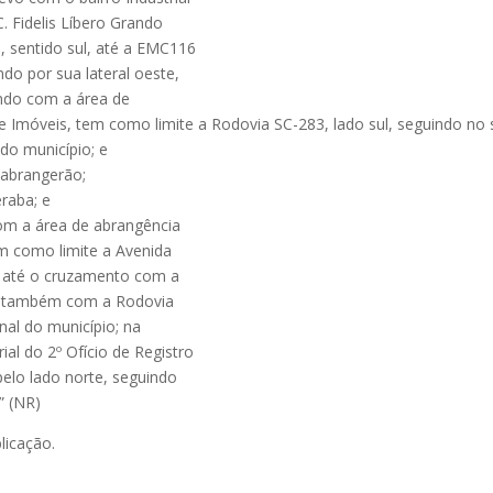
C. Fidelis Líbero Grando
, sentido sul, até a EMC116
do por sua lateral oeste,
tando com a área de
 de Imóveis, tem como limite a Rodovia SC-283, lado sul, seguindo no s
 do município; e
s abrangerão;
eraba; e
om a área de abrangência
tem como limite a Avenida
e, até o cruzamento com a
ra também com a Rodovia
inal do município; na
ial do 2º Ofício de Registro
pelo lado norte, seguindo
” (NR)
blicação.