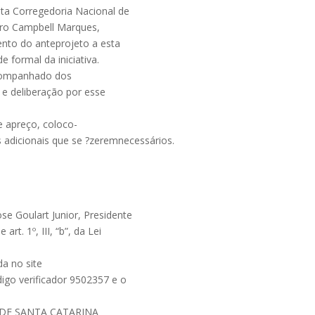
ita Corregedoria Nacional de
uro Campbell Marques,
nto do anteprojeto a esta
e formal da iniciativa.
acompanhado dos
 e deliberação por esse
 apreço, coloco-
 adicionais que se ?zeremnecessários.
e Goulart Junior, Presidente
rt. 1º, III, “b”, da Lei
a no site
ódigo verificador 9502357 e o
O DE SANTA CATARINA