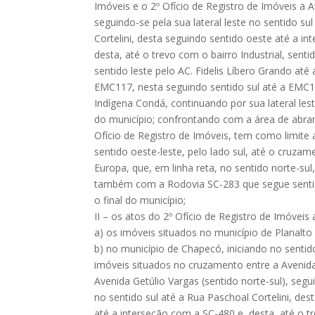
Imóveis e o 2º Ofício de Registro de Imóveis a A
seguindo-se pela sua lateral leste no sentido su
Cortelini, desta seguindo sentido oeste até a i
desta, até o trevo com o bairro Industrial, senti
sentido leste pelo AC. Fidelis Líbero Grando até
EMC117, nesta seguindo sentido sul até a EMC1
Indígena Condá, continuando por sua lateral leste
do município; confrontando com a área de abrang
Ofício de Registro de Imóveis, tem como limite
sentido oeste-leste, pelo lado sul, até o cruza
Europa, que, em linha reta, no sentido norte-sul
também com a Rodovia SC-283 que segue sentido 
o final do município;
II – os atos do 2º Ofício de Registro de Imóveis
a) os imóveis situados no município de Planalto 
b) no município de Chapecó, iniciando no sentid
imóveis situados no cruzamento entre a Avenid
Avenida Getúlio Vargas (sentido norte-sul), segu
no sentido sul até a Rua Paschoal Cortelini, de
até a interseção com a SC-480 e, desta, até o tr