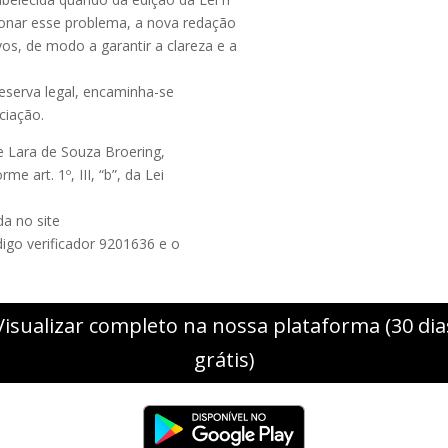
ionar esse problema, a nova redação
s, de modo a garantir a clareza e a
eserva legal, encaminha-se
ciação.
 Lara de Souza Broering,
 art. 1º, III, “b”, da Lei
a no site
ódigo verificador 9201636 e o
Visualizar completo na nossa plataforma (30 dia
grátis)