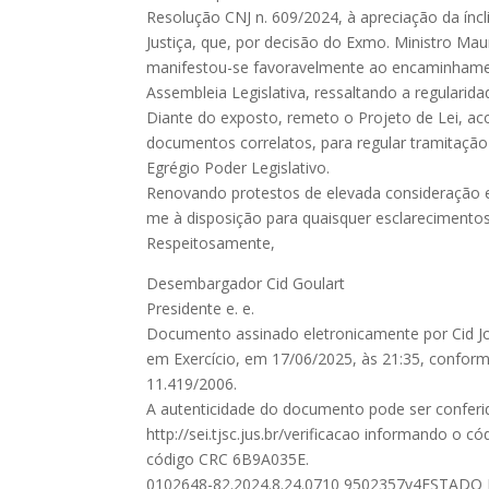
Resolução CNJ n. 609/2024, à apreciação da íncl
Justiça, que, por decisão do Exmo. Ministro Ma
manifestou-se favoravelmente ao encaminhame
Assembleia Legislativa, ressaltando a regularidad
Diante do exposto, remeto o Projeto de Lei, 
documentos correlatos, para regular tramitação
Egrégio Poder Legislativo.
Renovando protestos de elevada consideração e
me à disposição para quaisquer esclarecimentos
Respeitosamente,
Desembargador Cid Goulart
Presidente e. e.
Documento assinado eletronicamente por Cid Jos
em Exercício, em 17/06/2025, às 21:35, conforme a
11.419/2006.
A autenticidade do documento pode ser conferid
http://sei.tjsc.jus.br/verificacao informando o c
código CRC 6B9A035E.
0102648-82.2024.8.24.0710 9502357v4ESTAD