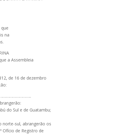
5
, que
is na
s.
RINA
 que a Assembleia
 16.812, de 16 de dezembro
ção:
………………………..
abrangerão:
mbú do Sul e de Guatambu;
o norte-sul, abrangerão os
º Ofício de Registro de