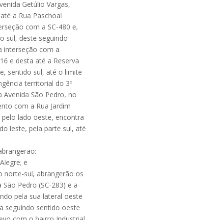
venida Getúlio Vargas,
l até a Rua Paschoal
nterseção com a SC-480 e,
do sul, deste seguindo
 a interseção com a
16 e desta até a Reserva
, sentido sul, até o limite
ência territorial do 3º
 a Avenida São Pedro, no
mento com a Rua Jardim
, pelo lado oeste, encontra
leste, pela parte sul, até
 abrangerão:
Alegre; e
o norte-sul, abrangerão os
a São Pedro (SC-283) e a
indo pela sua lateral oeste
sta seguindo sentido oeste
evo com o bairro Industrial