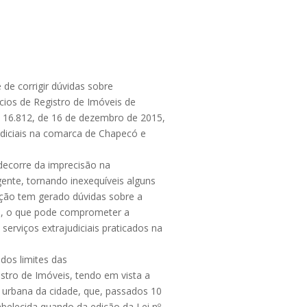
 de corrigir dúvidas sobre
fícios de Registro de Imóveis de
º 16.812, de 16 de dezembro de 2015,
udiciais na comarca de Chapecó e
 decorre da imprecisão na
igente, tornando inexequíveis alguns
ação tem gerado dúvidas sobre a
io, o que pode comprometer a
 serviços extrajudiciais praticados na
dos limites das
gistro de Imóveis, tendo em vista a
 urbana da cidade, que, passados 10
abelecida quando da edição da Lei nº