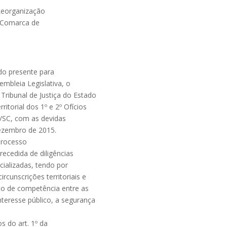
Reorganização
da Comarca de
do presente para
mbleia Legislativa, o
Tribunal de Justiça do Estado
ritorial dos 1º e 2º Ofícios
/SC, com as devidas
dezembro de 2015.
 processo
recedida de diligências
cializadas, tendo por
rcunscrições territoriais e
ito de competência entre as
nteresse público, a segurança
s do art. 1º da