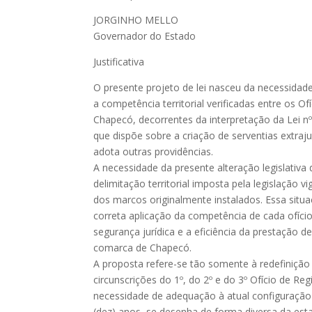
JORGINHO MELLO
Governador do Estado
Justificativa
O presente projeto de lei nasceu da necessidade
a competência territorial verificadas entre os O
Chapecó, decorrentes da interpretação da Lei n
que dispõe sobre a criação de serventias extraj
adota outras providências.
A necessidade da presente alteração legislativa
delimitação territorial imposta pela legislação v
dos marcos originalmente instalados. Essa situ
correta aplicação da competência de cada ofíc
segurança jurídica e a eficiência da prestação de
comarca de Chapecó.
A proposta refere-se tão somente à redefinição 
circunscrições do 1º, do 2º e do 3º Ofício de Re
necessidade de adequação à atual configuração
(dez) anos, se desenha de forma diversa da est