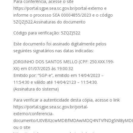
Para conferência, acesse o site
https://portal.sgpe.sea.sc.gov.br/portal-externo e
informe o processo SEA 00004855/2023 e o código
5ZQZJ522.Assinaturas do documento
Código para verificação: 5ZQZJ522
Este documento foi assinado digitalmente pelos
seguintes signatários nas datas indicadas:
JORGINHO DOS SANTOS MELLO (CPF: 250.XXX.199-
XX) em 01/07/2025 às 19:00:32
Emitido por: “SGP-e”, emitido em 14/04/2023 –
11:54:30 e válido até 14/04/2123 – 11:54:30.
(Assinatura do sistema)
Para verificar a autenticidade desta cópia, acesse o link
https://portal.sgpe.sea.sc.gov.br/portal-
externo/conferencia-
documento/U0VBXzcwMDBfMDAwMDQ4NTVfNDg5Nl8yMDIz
ou o site