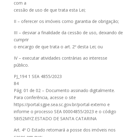
com a
cessão de uso de que trata esta Lei;
II – oferecer os imóveis como garantia de obrigação;
III – desviar a finalidade da cessão de uso, deixando de
cumprir
o encargo de que trata o art. 2º desta Lei; ou
IV – executar atividades contrárias ao interesse
público.
PJ_194 1 SEA 4855/2023
84
Pág. 01 de 02 – Documento assinado digitalmente.
Para conferência, acesse o site
https://portal.sgpe.sea.sc.gov.br/portal-externo e
informe o processo SEA 00004855/2023 e o código
58I52MYZ.ESTADO DE SANTA CATARINA
Art. 4º O Estado retomará a posse dos imóveis nos
casos em que: