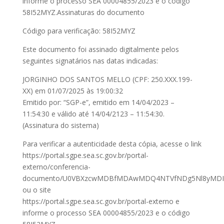
informe o processo SEA 00004855/2023 e o código
58I52MYZ.Assinaturas do documento
Código para verificação: 58I52MYZ
Este documento foi assinado digitalmente pelos
seguintes signatários nas datas indicadas:
JORGINHO DOS SANTOS MELLO (CPF: 250.XXX.199-
XX) em 01/07/2025 às 19:00:32
Emitido por: “SGP-e”, emitido em 14/04/2023 –
11:54:30 e válido até 14/04/2123 – 11:54:30.
(Assinatura do sistema)
Para verificar a autenticidade desta cópia, acesse o link
https://portal.sgpe.sea.sc.gov.br/portal-
externo/conferencia-
documento/U0VBXzcwMDBfMDAwMDQ4NTVfNDg5Nl8yMDIz
ou o site
https://portal.sgpe.sea.sc.gov.br/portal-externo e
informe o processo SEA 00004855/2023 e o código