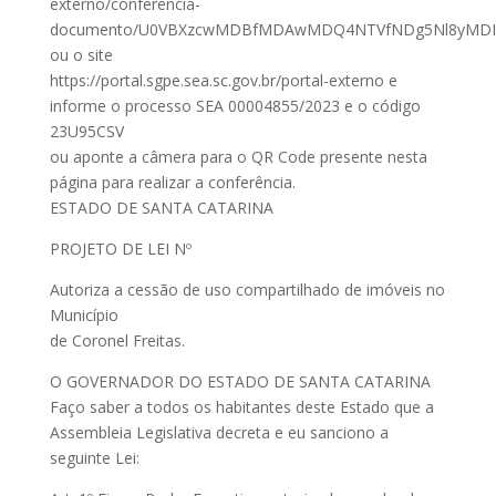
externo/conferencia-
documento/U0VBXzcwMDBfMDAwMDQ4NTVfNDg5Nl8yMDI
ou o site
https://portal.sgpe.sea.sc.gov.br/portal-externo e
informe o processo SEA 00004855/2023 e o código
23U95CSV
ou aponte a câmera para o QR Code presente nesta
página para realizar a conferência.
ESTADO DE SANTA CATARINA
PROJETO DE LEI Nº
Autoriza a cessão de uso compartilhado de imóveis no
Município
de Coronel Freitas.
O GOVERNADOR DO ESTADO DE SANTA CATARINA
Faço saber a todos os habitantes deste Estado que a
Assembleia Legislativa decreta e eu sanciono a
seguinte Lei: