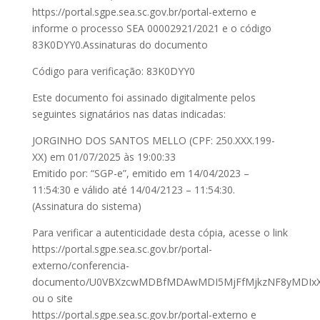
https://portal.sgpe.sea.sc.gov.br/portal-externo e
informe o processo SEA 00002921/2021 e o código
83K0DYY0.Assinaturas do documento
Código para verificação: 83K0DYY0
Este documento foi assinado digitalmente pelos
seguintes signatários nas datas indicadas:
JORGINHO DOS SANTOS MELLO (CPF: 250.XXX.199-
XX) em 01/07/2025 às 19:00:33
Emitido por: “SGP-e”, emitido em 14/04/2023 –
11:54:30 e válido até 14/04/2123 – 11:54:30.
(Assinatura do sistema)
Para verificar a autenticidade desta cópia, acesse o link
https://portal.sgpe.sea.sc.gov.br/portal-
externo/conferencia-
documento/U0VBXzcwMDBfMDAwMDI5MjFfMjkzNF8yMDIx
ou o site
https://portal.sgpe.sea.sc.gov.br/portal-externo e