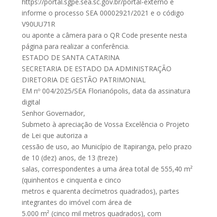
https://portal.sgpe.sea.sc.gov.br/portal-externo e
informe o processo SEA 00002921/2021 e o código
V90UU71R
ou aponte a câmera para o QR Code presente nesta
página para realizar a conferência.
ESTADO DE SANTA CATARINA
SECRETARIA DE ESTADO DA ADMINISTRAÇÃO
DIRETORIA DE GESTÃO PATRIMONIAL
EM nº 004/2025/SEA Florianópolis, data da assinatura
digital
Senhor Governador,
Submeto à apreciação de Vossa Excelência o Projeto
de Lei que autoriza a
cessão de uso, ao Município de Itapiranga, pelo prazo
de 10 (dez) anos, de 13 (treze)
salas, correspondentes a uma área total de 555,40 m²
(quinhentos e cinquenta e cinco
metros e quarenta decímetros quadrados), partes
integrantes do imóvel com área de
5.000 m² (cinco mil metros quadrados), com