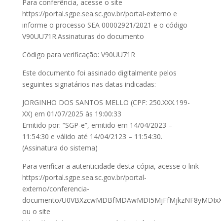
Para conferência, acesse o site
https://portal.sgpe.sea.sc.gov.br/portal-externo e
informe o processo SEA 00002921/2021 e o código
V90UU71R.Assinaturas do documento
Código para verificação: V90UU71R
Este documento foi assinado digitalmente pelos
seguintes signatários nas datas indicadas:
JORGINHO DOS SANTOS MELLO (CPF: 250.XXX.199-
XX) em 01/07/2025 às 19:00:33
Emitido por: “SGP-e”, emitido em 14/04/2023 –
11:54:30 e válido até 14/04/2123 – 11:54:30.
(Assinatura do sistema)
Para verificar a autenticidade desta cópia, acesse o link
https://portal.sgpe.sea.sc.gov.br/portal-
externo/conferencia-
documento/U0VBXzcwMDBfMDAwMDI5MjFfMjkzNF8yMDIx
ou o site