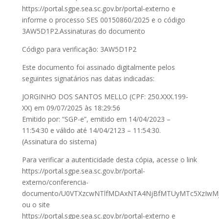
https://portal.sgpe.sea.sc.gov.br/portal-externo e
informe o processo SES 00150860/2025 e o código
3AW5D1P2.Assinaturas do documento
Código para verificação: 3AW5D1P2
Este documento foi assinado digitalmente pelos
seguintes signatários nas datas indicadas:
JORGINHO DOS SANTOS MELLO (CPF: 250.XXX.199-
XX) em 09/07/2025 às 18:29:56
Emitido por: “SGP-e”, emitido em 14/04/2023 –
11:54:30 e válido até 14/04/2123 – 11:54:30.
(Assinatura do sistema)
Para verificar a autenticidade desta cópia, acesse o link
https://portal.sgpe.sea.sc.gov.br/portal-
externo/conferencia-
documento/U0VTXzcwNTlfMDAxNTA4NjBfMTUyMTc5XzIwM
ou o site
https://portal.sgpe.sea.sc.gov.br/portal-externo e