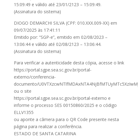
15:09:49 e válido até 23/01/2123 – 15:09:49.
(Assinatura do sistema)
DIOGO DEMARCHI SILVA (CPF: 010.XXX.009-XX) em
09/07/2025 às 17:41:11
Emitido por: “SGP-e”, emitido em 02/08/2023 –
13:06:44 e válido até 02/08/2123 – 13:06:44.
(Assinatura do sistema)
Para verificar a autenticidade desta cópia, acesse o link
https://portal.sgpe.sea.sc.gov.br/portal-
externo/conferencia-
documento/U0VTXzcwNTlfMDAxNTA4NjBfMTUyMTc5XzIwM
ou o site
https://portal.sgpe.sea.sc.gov.br/portal-externo e
informe o processo SES 00150860/2025 e o código
ELLV1355
ou aponte a câmera para o QR Code presente nesta
página para realizar a conferência.
ESTADO DE SANTA CATARINA