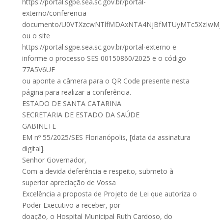
https://portal.sgpe.sea.sc.gov.br/portal-
externo/conferencia-
documento/U0VTXzcwNTlfMDAxNTA4NjBfMTUyMTc5XzIwM
ou o site
https://portal.sgpe.sea.sc.gov.br/portal-externo e
informe o processo SES 00150860/2025 e o código
77A5V6UF
ou aponte a câmera para o QR Code presente nesta
página para realizar a conferência.
ESTADO DE SANTA CATARINA
SECRETARIA DE ESTADO DA SAÚDE
GABINETE
EM nº 55/2025/SES Florianópolis, [data da assinatura
digital].
Senhor Governador,
Com a devida deferência e respeito, submeto à
superior apreciação de Vossa
Excelência a proposta de Projeto de Lei que autoriza o
Poder Executivo a receber, por
doação, o Hospital Municipal Ruth Cardoso, do