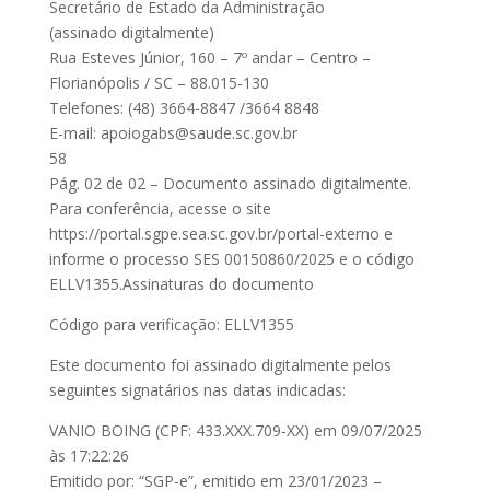
Secretário de Estado da Administração
(assinado digitalmente)
Rua Esteves Júnior, 160 – 7º andar – Centro –
Florianópolis / SC – 88.015-130
Telefones: (48) 3664-8847 /3664 8848
E-mail:
apoiogabs@saude.sc.gov.br
58
Pág. 02 de 02 – Documento assinado digitalmente.
Para conferência, acesse o site
https://portal.sgpe.sea.sc.gov.br/portal-externo e
informe o processo SES 00150860/2025 e o código
ELLV1355.Assinaturas do documento
Código para verificação: ELLV1355
Este documento foi assinado digitalmente pelos
seguintes signatários nas datas indicadas:
VANIO BOING (CPF: 433.XXX.709-XX) em 09/07/2025
às 17:22:26
Emitido por: “SGP-e”, emitido em 23/01/2023 –