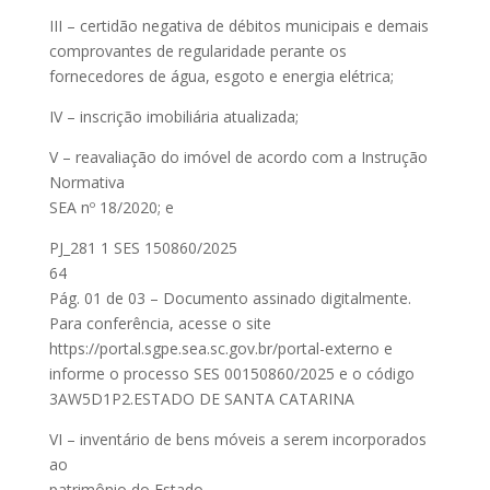
III – certidão negativa de débitos municipais e demais
comprovantes de regularidade perante os
fornecedores de água, esgoto e energia elétrica;
IV – inscrição imobiliária atualizada;
V – reavaliação do imóvel de acordo com a Instrução
Normativa
SEA nº 18/2020; e
PJ_281 1 SES 150860/2025
64
Pág. 01 de 03 – Documento assinado digitalmente.
Para conferência, acesse o site
https://portal.sgpe.sea.sc.gov.br/portal-externo e
informe o processo SES 00150860/2025 e o código
3AW5D1P2.ESTADO DE SANTA CATARINA
VI – inventário de bens móveis a serem incorporados
ao
patrimônio do Estado.