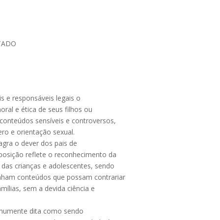
TADO
is e responsáveis legais o
ral e ética de seus filhos ou
conteúdos sensíveis e controversos,
ro e orientação sexual.
agra o dever dos pais de
disposição reflete o reconhecimento da
 das crianças e adolescentes, sendo
ponham conteúdos que possam contrariar
mílias, sem a devida ciência e
 comumente dita como sendo