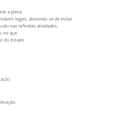
rar a plena
áveis legais, abstendo-se de incluir
são nas referidas atividades.
i, no que
ão do Estado.
TADO
blicação.