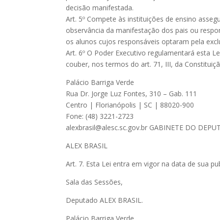
decisão manifestada.
Art. 5º Compete às instituições de ensino assegu
observância da manifestação dos pais ou respons
os alunos cujos responsáveis optaram pela exclu
Art. 6º O Poder Executivo regulamentará esta Le
couber, nos termos do art. 71, III, da Constituiç
Palácio Barriga Verde
Rua Dr. Jorge Luz Fontes, 310 – Gab. 111
Centro | Florianópolis | SC | 88020-900
Fone: (48) 3221-2723
alexbrasil@alesc.sc.gov.br
GABINETE DO DEPU
ALEX BRASIL
Art. 7. Esta Lei entra em vigor na data de sua pu
Sala das Sessões,
Deputado ALEX BRASIL.
Palácio Barriga Verde