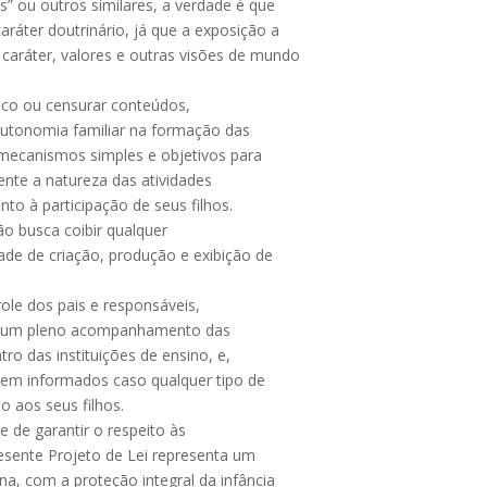
s” ou outros similares, a verdade é que
ráter doutrinário, já que a exposição a
caráter, valores e outras visões de mundo
mico ou censurar conteúdos,
 autonomia familiar na formação das
mecanismos simples e objetivos para
ente a natureza das atividades
to à participação de seus filhos.
ão busca coibir qualquer
erdade de criação, produção e exibição de
ole dos pais e responsáveis,
m um pleno acompanhamento das
ro das instituições de ensino, e,
rem informados caso qualquer tipo de
o aos seus filhos.
e de garantir o respeito às
resente Projeto de Lei representa um
, com a proteção integral da infância