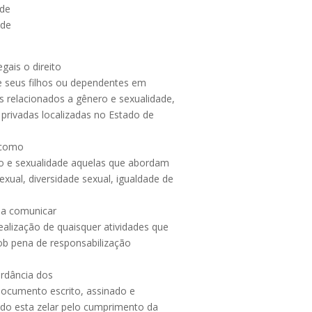
 de
 de
egais o direito
de seus filhos ou dependentes em
 relacionados a gênero e sexualidade,
u privadas localizadas no Estado de
e como
o e sexualidade aquelas que abordam
xual, diversidade sexual, igualdade de
s a comunicar
ealização de quaisquer atividades que
sob pena de responsabilização
ordância dos
 documento escrito, assinado e
endo esta zelar pelo cumprimento da