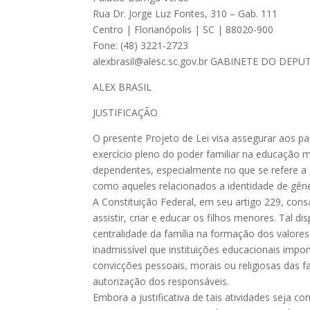
Rua Dr. Jorge Luz Fontes, 310 – Gab. 111
Centro | Florianópolis | SC | 88020-900
Fone: (48) 3221-2723
alexbrasil@alesc.sc.gov.br
GABINETE DO DEPU
ALEX BRASIL
JUSTIFICAÇÃO
O presente Projeto de Lei visa assegurar aos pa
exercício pleno do poder familiar na educação mo
dependentes, especialmente no que se refere a 
como aqueles relacionados a identidade de gêne
A Constituição Federal, em seu artigo 229, cons
assistir, criar e educar os filhos menores. Tal 
centralidade da família na formação dos valores
inadmissível que instituições educacionais im
convicções pessoais, morais ou religiosas das fa
autorização dos responsáveis.
Embora a justificativa de tais atividades seja