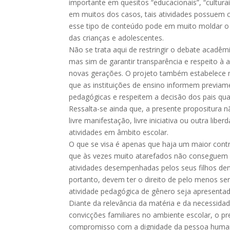
importante em quesitos “educacionais”, “culturai
em muitos dos casos, tais atividades possuem ca
esse tipo de conteúdo pode em muito moldar o 
das crianças e adolescentes.
Não se trata aqui de restringir o debate acadê
mas sim de garantir transparência e respeito à
novas gerações. O projeto também estabelece 
que as instituições de ensino informem previam
pedagógicas e respeitem a decisão dos pais quan
Ressalta-se ainda que, a presente propositura n
livre manifestação, livre iniciativa ou outra lib
atividades em âmbito escolar.
O que se visa é apenas que haja um maior contr
que às vezes muito atarefados não consegue
atividades desempenhadas pelos seus filhos dent
portanto, devem ter o direito de pelo menos se
atividade pedagógica de gênero seja apresentad
Diante da relevância da matéria e da necessidad
convicções familiares no ambiente escolar, o p
compromisso com a dignidade da pessoa humana