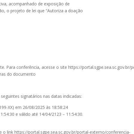
ativa, acompanhado de exposição de
o, o projeto de lei que “Autoriza a doação
. Para conferência, acesse o site https://portal.sgpe.sea.sc.gov.br/
ras do documento
seguintes signatários nas datas indicadas:
9-XX) em 26/08/2025 às 18:58:24
1:54:30 e válido até 14/04/2123 – 11:54:30.
e o link https://portal.sgpe.sea.sc.gov.br/portal-externo/conferencia-