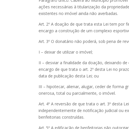
Parágrafo único. Caberá ao Município promover
ações necessárias à titularização da proprieda
existentes no imóvel ainda não averbadas.
Art. 2º A doação de que trata esta Lei tem por fi
encargo a construção de um complexo esportivo
Art. 3º O donatário não poderá, sob pena de rev
I – deixar de utilizar o imóvel;
II – desviar a finalidade da doação, deixando de
encargo de que trata o art. 2º desta Lei no praz
data de publicação desta Lei; ou
III – hipotecar, alienar, alugar, ceder de forma g
onerosa, total ou parcialmente, o imóvel.
Art. 4º A reversão de que trata o art. 3º desta Le
independentemente de notificação judicial ou ex
benfeitorias construídas.
Art. 5º A edificação de benfeitorias não outorga