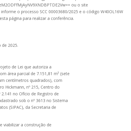
M2ODFfMjAyNV9XNDBPTDE2Vw== ou o site
rno e informe o processo SCC 00003680/2025 e o código W40OL16W
ta página para realizar a conferência.
o de 2025.
ojeto de Lei que autoriza a
om área parcial de 7.151,81 m² (sete
e um centímetros quadrados), com
dro Hickmann, nº 215, Centro do
 2.141 no Ofício de Registro de
adastrado sob o nº 3613 no Sistema
tos (SIPAC), da Secretaria de
e viabilizar a construção de