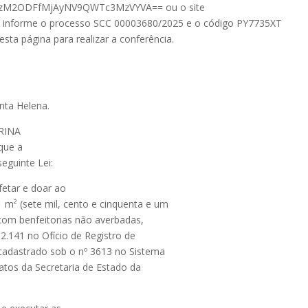
M2ODFfMjAyNV9QWTc3MzVYVA== ou o site
no e informe o processo SCC 00003680/2025 e o código PY7735XT
ta página para realizar a conferência.
nta Helena.
RINA
que a
eguinte Lei:
fetar e doar ao
 m² (sete mil, cento e cinquenta e um
com benfeitorias não averbadas,
 2.141 no Ofício de Registro de
cadastrado sob o nº 3613 no Sistema
atos da Secretaria de Estado da