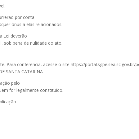
el.
orrerão por conta
quer ônus a elas relacionados.
ta Lei deverão
l, sob pena de nulidade do ato.
. Para conferência, acesse o site https://portal.sgpe.sea.sc.gov.br/
 DE SANTA CATARINA
oação pelo
uem for legalmente constituído.
blicação.