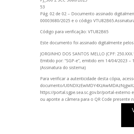
53
Pág. 02 de 02 – Documento assinado digitalmente
00003680/2025 e o código VTU82B65.Assinatu
Código para verificação: VTU82B65
Este documento foi assinado digitalmente pelos 
JORGINHO DOS SANTOS MELLO (CPF: 250.XXX.19
Emitido por: “SGP-e”, emitido em 14/04/2023 – 1
(Assinatura do sistema)
Para verificar a autenticidade desta cópia, acess
documento/U0NDXzEwMDY4XzAwMDAzNjgwXz
https://portal.sgpe.sea.sc.gov.br/portal-exter
ou aponte a câmera para o QR Code presente nes