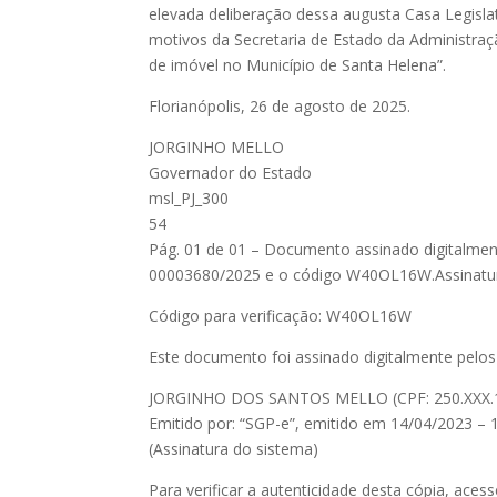
elevada deliberação dessa augusta Casa Legisl
motivos da Secretaria de Estado da Administraçã
de imóvel no Município de Santa Helena”.
Florianópolis, 26 de agosto de 2025.
JORGINHO MELLO
Governador do Estado
msl_PJ_300
54
Pág. 01 de 01 – Documento assinado digitalmente
00003680/2025 e o código W40OL16W.Assinatu
Código para verificação: W40OL16W
Este documento foi assinado digitalmente pelos 
JORGINHO DOS SANTOS MELLO (CPF: 250.XXX.19
Emitido por: “SGP-e”, emitido em 14/04/2023 – 1
(Assinatura do sistema)
Para verificar a autenticidade desta cópia, acess