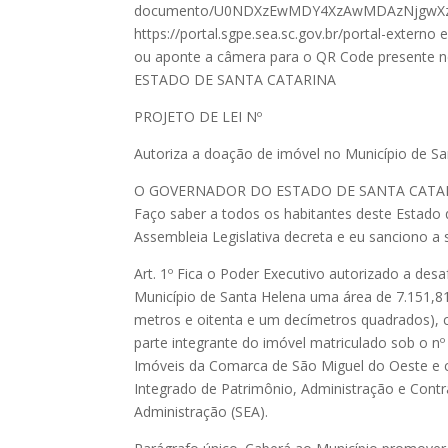
documento/U0NDXzEwMDY4XzAwMDAzNjgwXz
https://portal.sgpe.sea.sc.gov.br/portal-exter
ou aponte a câmera para o QR Code presente nes
ESTADO DE SANTA CATARINA
PROJETO DE LEI Nº
Autoriza a doação de imóvel no Município de Sa
O GOVERNADOR DO ESTADO DE SANTA CATA
Faço saber a todos os habitantes deste Estado 
Assembleia Legislativa decreta e eu sanciono a s
Art. 1º Fica o Poder Executivo autorizado a desa
Município de Santa Helena uma área de 7.151,81
metros e oitenta e um decímetros quadrados), 
parte integrante do imóvel matriculado sob o nº
Imóveis da Comarca de São Miguel do Oeste e 
Integrado de Patrimônio, Administração e Contr
Administração (SEA).