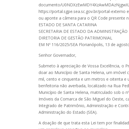
documento/U0NDXzEwMDY4XzAwMDAzNjgwXz
https://portal.sgpe.sea.sc.gov.br/portal-exte
ou aponte a câmera para o QR Code presente nes
ESTADO DE SANTA CATARINA
SECRETARIA DE ESTADO DA ADMINISTRAÇÃO
DIRETORIA DE GESTÃO PATRIMONIAL
EM Nº 116/2025/SEA Florianópolis, 13 de agost
Senhor Governador,
Submeto à apreciação de Vossa Excelência, o Pr
doar ao Município de Santa Helena, um imóvel c
mil, cento e cinquenta e um metros e oitenta 
benfeitoria não averbada, localizado na Rua Pe
Município de Santa Helena, matriculado sob o nº
Imóveis da Comarca de São Miguel do Oeste, c
Integrado de Patrimônio, Administração e Contra
Administração do Estado (SEA).
A doação de que trata esta Lei tem por finalidad