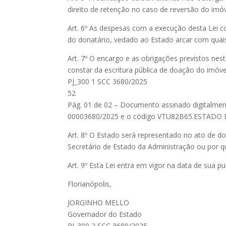
direito de retenção no caso de reversão do imóv
Art. 6º As despesas com a execução desta Lei c
do donatário, vedado ao Estado arcar com quais
Art. 7º O encargo e as obrigações previstos nes
constar da escritura pública de doação do imóve
PJ_300 1 SCC 3680/2025
52
Pág. 01 de 02 – Documento assinado digitalmente
00003680/2025 e o código VTU82B65.ESTADO
Art. 8º O Estado será representado no ato de d
Secretário de Estado da Administração ou por q
Art. 9º Esta Lei entra em vigor na data de sua pu
Florianópolis,
JORGINHO MELLO
Governador do Estado
PJ_300 2 SCC 3680/2025