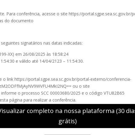
. Para conferência, acesse o site https://portal.sgpe.sea.sc.gov.br/
ras do documento
seguintes signatários nas datas indicadas:
9-XX) em 26/08/2025 às 18:58:24
1:54:30 e válido até 14/04/2123 – 11:54:30.
e o link https://portal.sgpe.sea.sc.gov.br/portal-externo/conferencia-
M2ODFfMjAyNV9WVFU4MkI2NQ== ou o site
no e informe o processo SCC 00003680/2025 e o código VTU82B65
ta página para realizar a conferência.
Visualizar completo na nossa plataforma (30 dia
grátis)