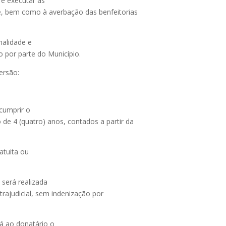
 e executar as
de, bem como à averbação das benfeitorias
nalidade e
 por parte do Município.
ersão:
 cumprir o
o de 4 (quatro) anos, contados a partir da
ratuita ou
i será realizada
trajudicial, sem indenização por
rá ao donatário o