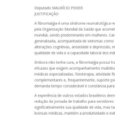
Deputado MAURÍCIO PEIXER
JUSTIFICAÇÃO
A fibromialgia é uma síndrome reumatológica r
pela Organização Mundial da Saúde que acome
mundial, sendo predominante em mulheres. Cara
generalizada, acompanhada de sintomas como fa
alterações cognitivas, ansiedade e depressão, i
qualidade de vida e a capacidade laboral dos ind
Embora não tenha cura, a fibromialgia possui t
eficazes que exigem acompanhamento multidiscip
médicas especializadas, fisioterapia, atividade fí
complementares e, frequentemente, suporte psic
demanda tempo considerável e constância para
A experiência de outros estados brasileiros de
redução da jornada de trabalho para servidore
significativamente sua qualidade de vida, mas
licenças médicas, mantém a produtividade e evi