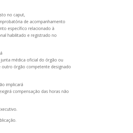
isto no caput,
comprobatória de acompanhamento
ento específico relacionado à
nal habilitado e registrado no
rá
 junta médica oficial do órgão ou
 de outro órgão competente designado
não implicará
 exigirá compensação das horas não
xecutivo.
blicação.