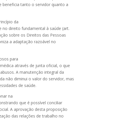
e beneficia tanto o servidor quanto a
incípio da
e no direito fundamental à saúde (art.
nção sobre os Direitos das Pessoas
coniza a adaptação razoável no
rosos para
édica através de junta oficial, o que
s abusos. A manutenção integral da
a não diminui o valor do servidor, mas
essidades de saúde.
onar na
onstrando que é possível conciliar
social. A aprovação desta proposição
zação das relações de trabalho no