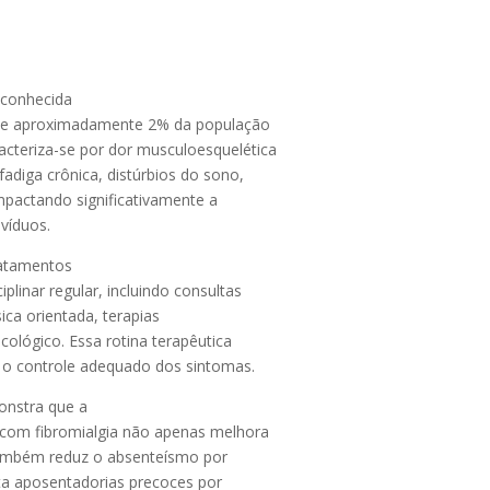
econhecida
te aproximadamente 2% da população
cteriza-se por dor musculoesquelética
diga crônica, distúrbios do sono,
mpactando significativamente a
ivíduos.
ratamentos
linar regular, incluindo consultas
sica orientada, terapias
ológico. Essa rotina terapêutica
 o controle adequado dos sintomas.
monstra que a
s com fibromialgia não apenas melhora
 também reduz o absenteísmo por
ta aposentadorias precoces por