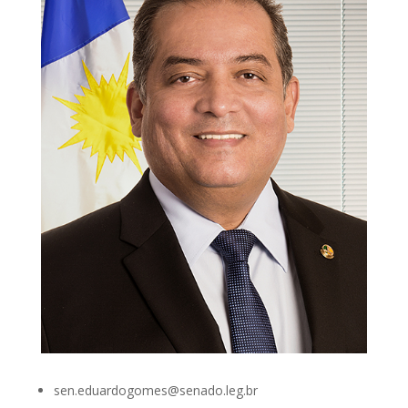
sen.eduardogomes@senado.leg.br