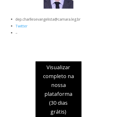
dep.charllesevangelista@camara.leg.br
Twitter
–
Visualizar
completo na
nossa
plataforma
(30 dias
grátis)