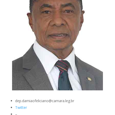
dep.damiaofeliciano@camara.leg.br
Twitter
–