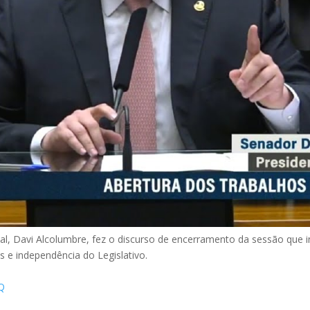
l, Davi Alcolumbre, fez o discurso de encerramento da sessão que
s e independência do Legislativo.
Q