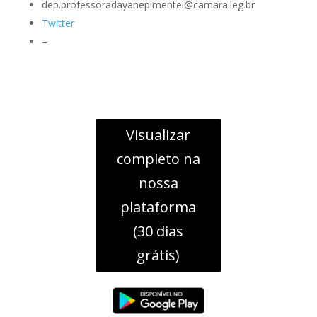
dep.professoradayanepimentel@camara.leg.br
Twitter
–
Visualizar
completo na
nossa
plataforma
(30 dias
grátis)